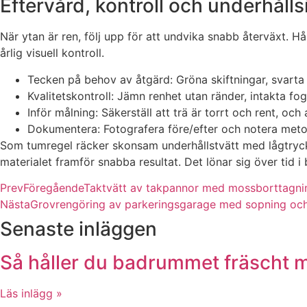
Eftervård, kontroll och underhålls
När ytan är ren, följ upp för att undvika snabb återväxt. Hå
årlig visuell kontroll.
Tecken på behov av åtgärd: Gröna skiftningar, svarta p
Kvalitetskontroll: Jämn renhet utan ränder, intakta fog
Inför målning: Säkerställ att trä är torrt och rent, och
Dokumentera: Fotografera före/efter och notera meto
Som tumregel räcker skonsam underhållstvätt med lågtryck
materialet framför snabba resultat. Det lönar sig över tid 
Prev
Föregående
Taktvätt av takpannor med mossborttagnin
Nästa
Grovrengöring av parkeringsgarage med sopning och
Senaste inläggen
Så håller du badrummet fräscht me
Läs inlägg »