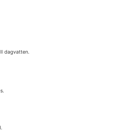
ll dagvatten.
s.
.