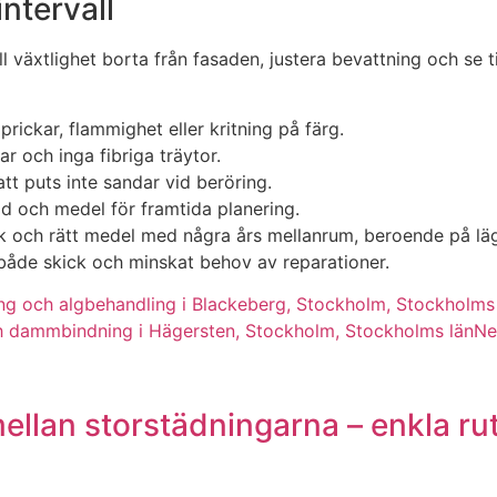
intervall
ll växtlighet borta från fasaden, justera bevattning och se 
rickar, flammighet eller kritning på färg.
ar och inga fibriga träytor.
 att puts inte sandar vid beröring.
d och medel för framtida planering.
 och rätt medel med några års mellanrum, beroende på läg
i både skick och minskat behov av reparationer.
g och algbehandling i Blackeberg, Stockholm, Stockholms
 dammbindning i Hägersten, Stockholm, Stockholms län
Ne
llan storstädningarna – enkla ruti