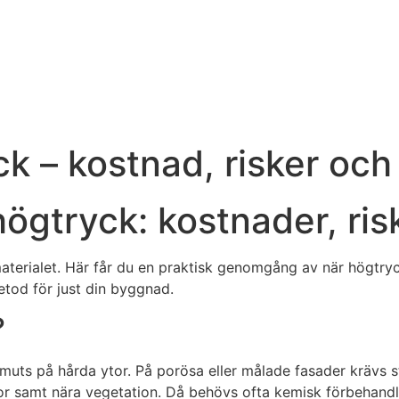
 – kostnad, risker och 
gtryck: kostnader, ris
materialet. Här får du en praktisk genomgång av när högtry
metod för just din byggnad.
?
uts på hårda ytor. På porösa eller målade fasader krävs stö
dor samt nära vegetation. Då behövs ofta kemisk förbehandl