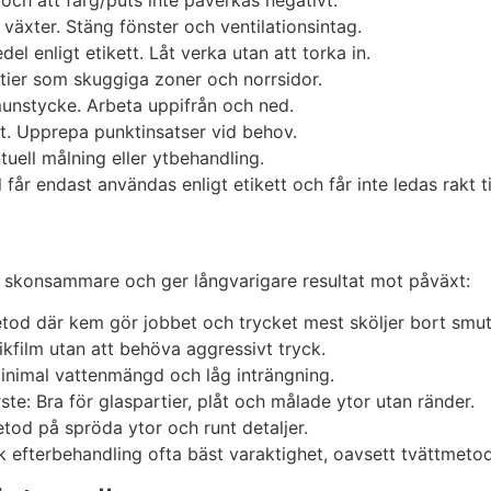
 och att färg/puts inte påverkas negativt.
 växter. Stäng fönster och ventilationsintag.
l enligt etikett. Låt verka utan att torka in.
tier som skuggiga zoner och norrsidor.
tmunstycke. Arbeta uppifrån och ned.
n ut. Upprepa punktinsatser vid behov.
tuell målning eller ytbehandling.
får endast användas enligt etikett och får inte ledas rakt ti
fta skonsammare och ger långvarigare resultat mot påväxt:
tod där kem gör jobbet och trycket mest sköljer bort smut
ikfilm utan att behöva aggressivt tryck.
minimal vattenmängd och låg inträngning.
e: Bra för glaspartier, plåt och målade ytor utan ränder.
tod på spröda ytor och runt detaljer.
sk efterbehandling ofta bäst varaktighet, oavsett tvättmetod