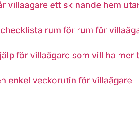
 villaägare ett skinande hem utan
hecklista rum för rum för villaäg
älp för villaägare som vill ha mer
en enkel veckorutin för villaägare