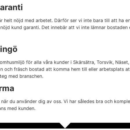
aranti
d är helt nöjd med arbetet. Därför ser vi inte bara till att 
öjd kund garanti. Det innebär att vi inte lämnar bostaden el
dingö
mhusmiljö för alla våra kunder i Skärsätra, Torsvik, Näset,
 fin och fräsch bostad att komma hem till eller arbetsplat
 steg med branschen.
irma
r när du använder dig av oss. Vi har således bra och komple
mmans med kunden.