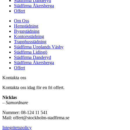
Städfirma Danderyd
Städfirma Åkersberga
Offert
Om Oss
Hemstädning
Byggstädning
Kontorsstädning
Trapphusstädning
Städfirma Upplands Väsby
Städfirma Lidingö
Städfirma Danderyd
Städfirma Åkersberga
Offert
Kontakta oss
Kontakta oss idag för en fri offert.
Nicklas
–
Samordnare
Nummer: 08-124 11 541
Mail: offert@stockholm-stadfirma.se
Integritetspolicy