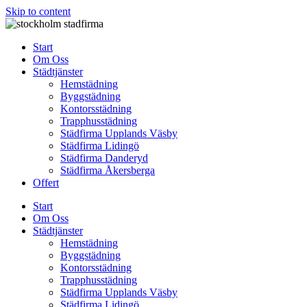
Skip to content
Start
Om Oss
Städtjänster
Hemstädning
Byggstädning
Kontorsstädning
Trapphusstädning
Städfirma Upplands Väsby
Städfirma Lidingö
Städfirma Danderyd
Städfirma Åkersberga
Offert
Start
Om Oss
Städtjänster
Hemstädning
Byggstädning
Kontorsstädning
Trapphusstädning
Städfirma Upplands Väsby
Städfirma Lidingö