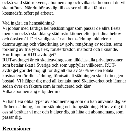
också vald städfrekvens, abonnemang och vilka städmoment du vill
ska utföras. När du hör av dig till oss ser vi till att få ut en
kostnadsfri offert på arbetet.
Vad ingår i en hemstädning?
Vi jobbar med färdiga helhetslösningar som passar de allra flesta,
men kan också skräddarsy städinstruktioner efter just dina behov
och önskemål. Det vanligaste är att hemstädning inkluderar
dammsugning och våttorkning av golv, rengöring av toalett, samt
torkning av fria ytor, t.ex, fönsterbrädor, matbord och liknande.
Hur fungerar RUT-avdraget?
RUT-avdraget är ett skatteavdrag som tilldelas alla privatpersoner
som betalar skatt i Sverige och som uppfyller villkoren. RUT-
avdraget gör det möjligt för dig att dra av 50 % av den totala
kostnaden för din städning, förutsatt att städningen sker i din egen
bostad. Vi hjälper dig med all kontakt med Skatteverket och lämnar
sedan över en faktura som är reducerad och klar.
Vilka abonnemang erbjuder ni?
Vi har flera olika typer av abonnemang som du kan använda dig av
för hemstädning, kontorsstädning och trappstädning. Hör av dig till
oss så berättar vi mer och hjälper dig att hitta ett abonnemang som
passar dig.
Recensioner