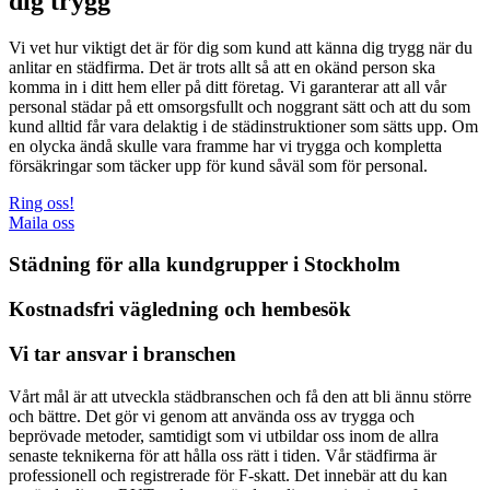
dig trygg
Vi vet hur viktigt det är för dig som kund att känna dig trygg när du
anlitar en städfirma. Det är trots allt så att en okänd person ska
komma in i ditt hem eller på ditt företag. Vi garanterar att all vår
personal städar på ett omsorgsfullt och noggrant sätt och att du som
kund alltid får vara delaktig i de städinstruktioner som sätts upp. Om
en olycka ändå skulle vara framme har vi trygga och kompletta
försäkringar som täcker upp för kund såväl som för personal.
Ring oss!
Maila oss
Städning för alla kundgrupper i Stockholm
Kostnadsfri vägledning och hembesök
Vi tar ansvar i branschen
Vårt mål är att utveckla städbranschen och få den att bli ännu större
och bättre. Det gör vi genom att använda oss av trygga och
beprövade metoder, samtidigt som vi utbildar oss inom de allra
senaste teknikerna för att hålla oss rätt i tiden. Vår städfirma är
professionell och registrerade för F-skatt. Det innebär att du kan