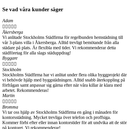
Se vad våra kunder säger
Adam





Åkersberga
Vi anlitade Stockholms Städfirma för regelbunden hemstädning till
vår 3-plans villa i Åkersberga. Alltid trevligt bemötande från alla
städare på plats. Är flexibla med tider. Vi rekommenderar detta
städföretag för alla slags städuppdrag!
Byggare





Stockholm
Stockholms Städfirma har vi anlitat under flera olika byggprojekt där
vi behövde hjälp med byggstädningen. Alltid snabb återkoppling på
förfrågan samt anpassar sig gärna efter när våra killar är klara med
arbetet. Rekommenderas!
Martin





Bromma
Vi tar oss hjälp av Stockholms Städfirma en gång i månaden för
kontorsstädning. Mycket trevliga över telefon och proffsiga.
Kommer förbi efter eller innan kontorstider för att undvika att de stör
på kontoret. Vi rekommenderar!