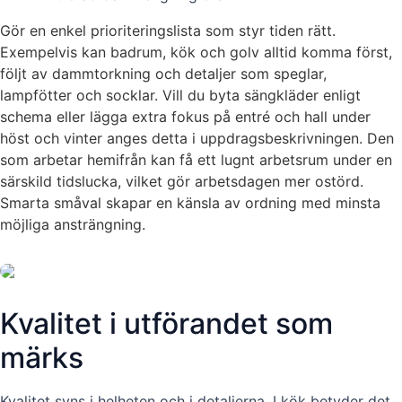
Gör en enkel prioriteringslista som styr tiden rätt.
Exempelvis kan badrum, kök och golv alltid komma först,
följt av dammtorkning och detaljer som speglar,
lampfötter och socklar. Vill du byta sängkläder enligt
schema eller lägga extra fokus på entré och hall under
höst och vinter anges detta i uppdragsbeskrivningen. Den
som arbetar hemifrån kan få ett lugnt arbetsrum under en
särskild tidslucka, vilket gör arbetsdagen mer ostörd.
Smarta småval skapar en känsla av ordning med minsta
möjliga ansträngning.
Kvalitet i utförandet som
märks
Kvalitet syns i helheten och i detaljerna. I kök betyder det