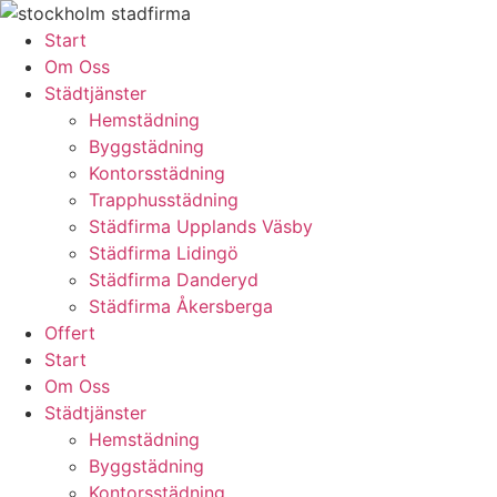
Skip
to
Start
content
Om Oss
Städtjänster
Hemstädning
Byggstädning
Kontorsstädning
Trapphusstädning
Städfirma Upplands Väsby
Städfirma Lidingö
Städfirma Danderyd
Städfirma Åkersberga
Offert
Start
Om Oss
Städtjänster
Hemstädning
Byggstädning
Kontorsstädning