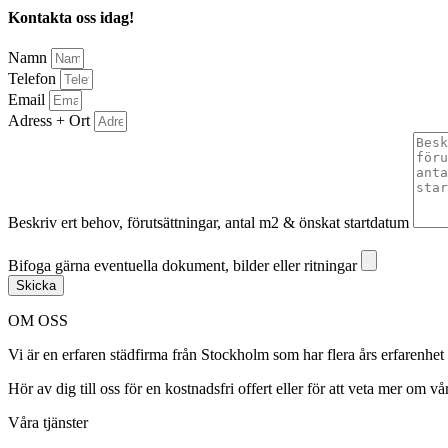
Kontakta oss idag!
Namn
Telefon
Email
Adress + Ort
Beskriv ert behov, förutsättningar, antal m2 & önskat startdatum
Bifoga gärna eventuella dokument, bilder eller ritningar
Bifoga gärna eventuella dokument, bilder eller ritningar
Skicka
OM OSS
Vi är en erfaren städfirma från Stockholm som har flera års erfarenhet
Hör av dig till oss för en kostnadsfri offert eller för att veta mer om vår
Våra tjänster