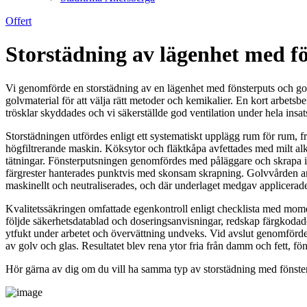
Offert
Storstädning av lägenhet med fö
Vi genomförde en storstädning av en lägenhet med fönsterputs och gol
golvmaterial för att välja rätt metoder och kemikalier. En kort arbets
trösklar skyddades och vi säkerställde god ventilation under hela insat
Storstädningen utfördes enligt ett systematiskt upplägg rum för rum, 
högfiltrerande maskin. Köksytor och fläktkåpa avfettades med milt alka
tätningar. Fönsterputsningen genomfördes med påläggare och skrapa i 
färgrester hanterades punktvis med skonsam skrapning. Golvvården anp
maskinellt och neutraliserades, och där underlaget medgav applicerades 
Kvalitetssäkringen omfattade egenkontroll enligt checklista med momen
följde säkerhetsdatablad och doseringsanvisningar, redskap färgkodad
ytfukt under arbetet och övervättning undveks. Vid avslut genomförde
av golv och glas. Resultatet blev rena ytor fria från damm och fett, fö
Hör gärna av dig om du vill ha samma typ av storstädning med fönsterp