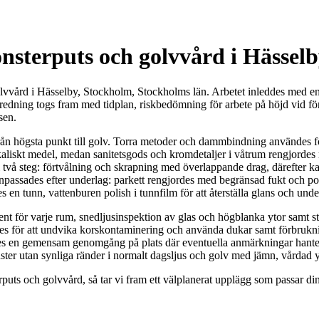
nsterputs och golvvård i Hässel
vvård i Hässelby, Stockholm, Stockholms län. Arbetet inleddes med en f
beredning togs fram med tidplan, riskbedömning för arbete på höjd vid f
sen.
från högsta punkt till golv. Torra metoder och dammbindning användes f
liskt medel, medan sanitetsgods och kromdetaljer i våtrum rengjordes me
två steg: förtvålning och skrapning med överlappande drag, därefter k
assades efter underlag: parkett rengjordes med begränsad fukt och pole
en tunn, vattenburen polish i tunnfilm för att återställa glans och under
t för varje rum, snedljusinspektion av glas och högblanka ytor samt st
es för att undvika korskontaminering och använda dukar samt förbrukning
s en gemensam genomgång på plats där eventuella anmärkningar hanterad
nster utan synliga ränder i normalt dagsljus och golv med jämn, vårdad yt
uts och golvvård, så tar vi fram ett välplanerat upplägg som passar din