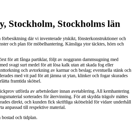
by, Stockholm, Stockholms län
örbesiktning där vi inventerade ytskikt, fönsterkonstruktioner och
önster och plan för möbelhantering. Känsliga ytor täcktes, hörn och
örst för att fånga partiklar, följt av noggrann dammsugning med
d svagt surt medel för att lösa kalk utan att skada fog eller
anttorkning och avtorkning av karmar och beslag; eventuella stänk och
rades med vit pad för att jämna ut ytan, klinker och fogar skurades
lätta framtida skötsel.
ickprov utförda av arbetsledare innan avetablering. All kemhantering
smaterial sorterades för återvinning. För att skydda trägolv mättes
es direkt, och kunden fick skriftliga skötselråd för vidare underhåll
a anpassad till respektive material.
 bostad och tidplan.