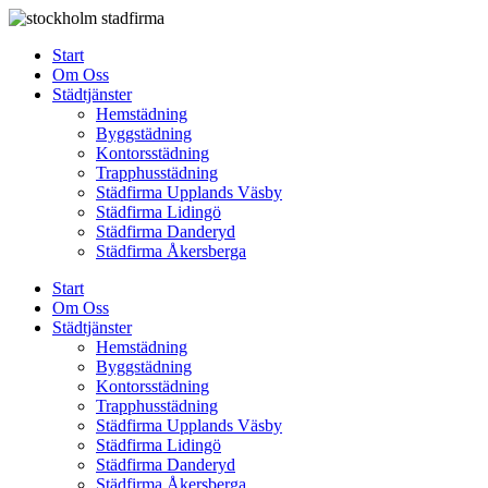
Skip
to
Start
content
Om Oss
Städtjänster
Hemstädning
Byggstädning
Kontorsstädning
Trapphusstädning
Städfirma Upplands Väsby
Städfirma Lidingö
Städfirma Danderyd
Städfirma Åkersberga
Start
Om Oss
Städtjänster
Hemstädning
Byggstädning
Kontorsstädning
Trapphusstädning
Städfirma Upplands Väsby
Städfirma Lidingö
Städfirma Danderyd
Städfirma Åkersberga