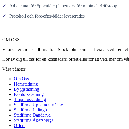
✓
Arbete utanför öppettider planerades för minimalt driftstopp
✓
Protokoll och före/efter-bilder levererades
OM OSS
Vi är en erfaren städfirma från Stockholm som har flera års erfarenhet
Hör av dig till oss för en kostnadsfri offert eller för att veta mer om vår
Våra tjänster
Om Oss
Hemstädning
Byggstädning
Kontorsstädning
Trapphusstädning
Städfirma Upplands Väsby
Städfirma Lidingö
Städfirma Danderyd
Städfirma Åkersberga
Offert