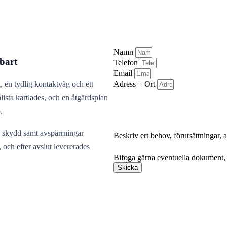
Namn
bart
Telefon
Email
Adress + Ort
, en tydlig kontaktväg och ett
lista kartlades, och en åtgärdsplan
.
ga skydd samt avspärrningar
Beskriv ert behov, förutsättningar,
Bifoga gärna eventuella dokument, b
och efter avslut levererades
Bifoga gärna eventuella dokument, b
Skicka