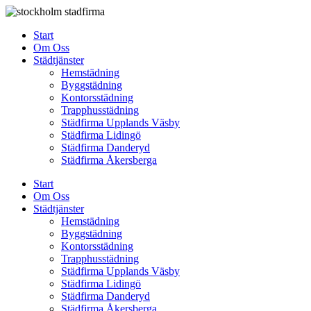
Skip
to
Start
content
Om Oss
Städtjänster
Hemstädning
Byggstädning
Kontorsstädning
Trapphusstädning
Städfirma Upplands Väsby
Städfirma Lidingö
Städfirma Danderyd
Städfirma Åkersberga
Start
Om Oss
Städtjänster
Hemstädning
Byggstädning
Kontorsstädning
Trapphusstädning
Städfirma Upplands Väsby
Städfirma Lidingö
Städfirma Danderyd
Städfirma Åkersberga