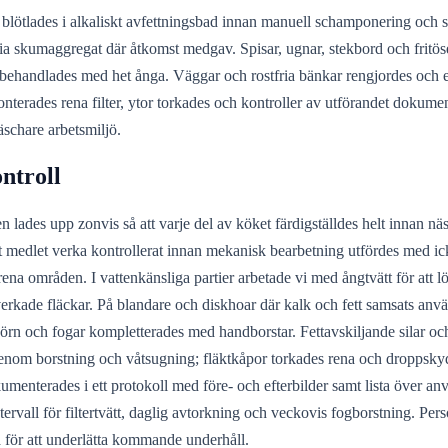
om blötlades i alkaliskt avfettningsbad innan manuell schamponering och
a skumaggregat där åtkomst medgav. Spisar, ugnar, stekbord och fritöser
handlades med het ånga. Väggar och rostfria bänkar rengjordes och ef
terades rena filter, ytor torkades och kontroller av utförandet dokumente
äschare arbetsmiljö.
ontroll
ken lades upp zonvis så att varje del av köket färdigställdes helt innan n
t medlet verka kontrollerat innan mekanisk bearbetning utfördes med i
na områden. I vattenkänsliga partier arbetade vi med ångtvätt för att lö
rkade fläckar. På blandare och diskhoar där kalk och fett samsats använ
örn och fogar kompletterades med handborstar. Fettavskiljande silar och
genom borstning och våtsugning; fläktkåpor torkades rena och droppsk
umenterades i ett protokoll med före- och efterbilder samt lista över anv
rvall för filtertvätt, daglig avtorkning och veckovis fogborstning. P
 för att underlätta kommande underhåll.