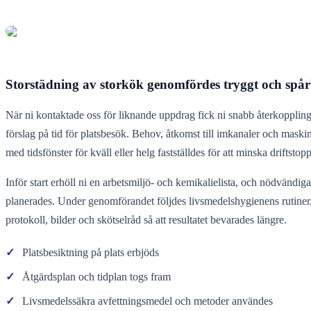
Storstädning av storkök genomfördes tryggt och spår
När ni kontaktade oss för liknande uppdrag fick ni snabb återkoppling
förslag på tid för platsbesök. Behov, åtkomst till imkanaler och maskin
med tidsfönster för kväll eller helg fastställdes för att minska driftstopp
Inför start erhöll ni en arbetsmiljö- och kemikalielista, och nödvändi
planerades. Under genomförandet följdes livsmedelshygienens rutiner, 
protokoll, bilder och skötselråd så att resultatet bevarades längre.
✓
Platsbesiktning på plats erbjöds
✓
Åtgärdsplan och tidplan togs fram
✓
Livsmedelssäkra avfettningsmedel och metoder användes