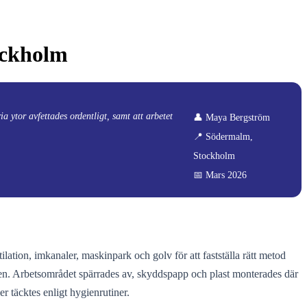
ockholm
a ytor avfettades ordentligt, samt att arbetet
👤 Maya Bergström
📍 Södermalm,
Stockholm
📅 Mars 2026
tion, imkanaler, maskinpark och golv för att fastställa rätt metod
len. Arbetsområdet spärrades av, skyddspapp och plast monterades där
r täcktes enligt hygienrutiner.