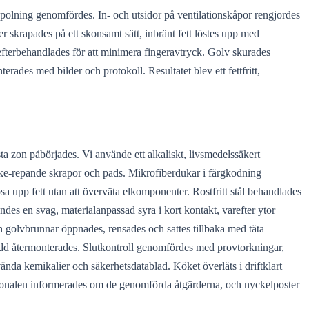
 spolning genomfördes. In- och utsidor på ventilationskåpor rengjordes
 skrapades på ett skonsamt sätt, inbränt fett löstes upp med
terbehandlades för att minimera fingeravtryck. Golv skurades
rades med bilder och protokoll. Resultatet blev ett fettfritt,
ästa zon påbörjades. Vi använde ett alkaliskt, livsmedelssäkert
cke-repande skrapor och pads. Mikrofiberdukar i färgkodning
sa upp fett utan att överväta elkomponenter. Rostfritt stål behandlades
des en svag, materialanpassad syra i kort kontakt, varefter ytor
 golvbrunnar öppnades, rensades och sattes tillbaka med täta
ydd återmonterades. Slutkontroll genomfördes med provtorkningar,
ända kemikalier och säkerhetsdatablad. Köket överläts i driftklart
ersonalen informerades om de genomförda åtgärderna, och nyckelposter