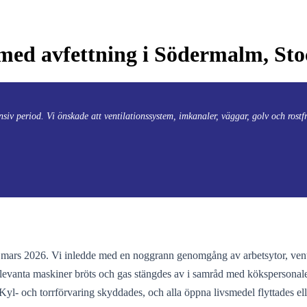
 med avfettning i Södermalm, St
iv period. Vi önskade att ventilationssystem, imkanaler, väggar, golv och rostfri
mars 2026. Vi inledde med en noggrann genomgång av arbetsytor, ventila
relevanta maskiner bröts och gas stängdes av i samråd med kökspersona
yl- och torrförvaring skyddades, och alla öppna livsmedel flyttades elle