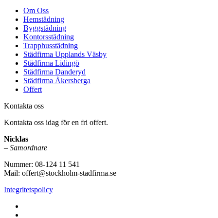
Om Oss
Hemstädning
Byggstädning
Kontorsstädning
Trapphusstädning
Städfirma Upplands Väsby
Städfirma Lidingö
Städfirma Danderyd
Städfirma Åkersberga
Offert
Kontakta oss
Kontakta oss idag för en fri offert.
Nicklas
–
Samordnare
Nummer: 08-124 11 541
Mail: offert@stockholm-stadfirma.se
Integritetspolicy
www.stockholm-stadfirma.se