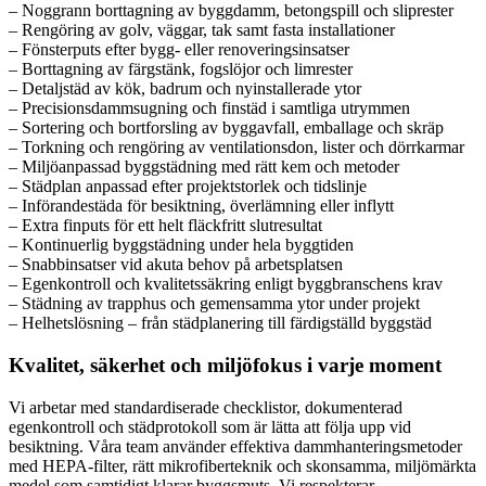
– Noggrann borttagning av byggdamm, betongspill och sliprester
– Rengöring av golv, väggar, tak samt fasta installationer
– Fönsterputs efter bygg- eller renoveringsinsatser
– Borttagning av färgstänk, fogslöjor och limrester
– Detaljstäd av kök, badrum och nyinstallerade ytor
– Precisionsdammsugning och finstäd i samtliga utrymmen
– Sortering och bortforsling av byggavfall, emballage och skräp
– Torkning och rengöring av ventilationsdon, lister och dörrkarmar
– Miljöanpassad byggstädning med rätt kem och metoder
– Städplan anpassad efter projektstorlek och tidslinje
– Införandestäda för besiktning, överlämning eller inflytt
– Extra finputs för ett helt fläckfritt slutresultat
– Kontinuerlig byggstädning under hela byggtiden
– Snabbinsatser vid akuta behov på arbetsplatsen
– Egenkontroll och kvalitetssäkring enligt byggbranschens krav
– Städning av trapphus och gemensamma ytor under projekt
– Helhetslösning – från städplanering till färdigställd byggstäd
Kvalitet, säkerhet och miljöfokus i varje moment
Vi arbetar med standardiserade checklistor, dokumenterad
egenkontroll och städprotokoll som är lätta att följa upp vid
besiktning. Våra team använder effektiva dammhanteringsmetoder
med HEPA-filter, rätt mikrofiberteknik och skonsamma, miljömärkta
medel som samtidigt klarar byggsmuts. Vi respekterar