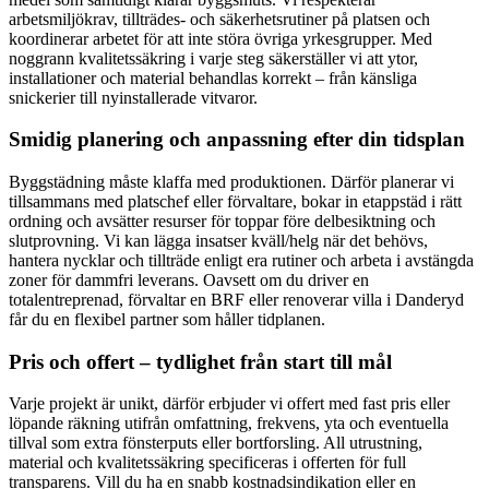
arbetsmiljökrav, tillträdes- och säkerhetsrutiner på platsen och
koordinerar arbetet för att inte störa övriga yrkesgrupper. Med
noggrann kvalitetssäkring i varje steg säkerställer vi att ytor,
installationer och material behandlas korrekt – från känsliga
snickerier till nyinstallerade vitvaror.
Smidig planering och anpassning efter din tidsplan
Byggstädning måste klaffa med produktionen. Därför planerar vi
tillsammans med platschef eller förvaltare, bokar in etappstäd i rätt
ordning och avsätter resurser för toppar före delbesiktning och
slutprovning. Vi kan lägga insatser kväll/helg när det behövs,
hantera nycklar och tillträde enligt era rutiner och arbeta i avstängda
zoner för dammfri leverans. Oavsett om du driver en
totalentreprenad, förvaltar en BRF eller renoverar villa i Danderyd
får du en flexibel partner som håller tidplanen.
Pris och offert – tydlighet från start till mål
Varje projekt är unikt, därför erbjuder vi offert med fast pris eller
löpande räkning utifrån omfattning, frekvens, yta och eventuella
tillval som extra fönsterputs eller bortforsling. All utrustning,
material och kvalitetssäkring specificeras i offerten för full
transparens. Vill du ha en snabb kostnadsindikation eller en