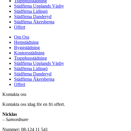
Trapphusstädning
Städfirma Upplands Väsby
Städfirma Lidingö
Städfirma Danderyd
Städfirma Åkersberga
Offert
Om Oss
Hemstädning
Byggstädning
Kontorsstädning
Trapphusstädning
Städfirma Upplands Väsby
Städfirma Lidingö
Städfirma Danderyd
Städfirma Åkersberga
Offert
Kontakta oss
Kontakta oss idag för en fri offert.
Nicklas
–
Samordnare
Nummer: 08-124 11 541