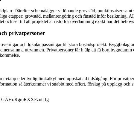
idplan. Därefter schemalägger vi löpande grovstäd, punktinsatser samt sl
iga etapper: grovstäd, mellanrengöring och finstäd inför besiktning. A
atet och ser till att projektet är redo för överlämning exakt när det behövs
 och privatpersoner
veringar och lokalanpassningar till stora bostadsprojekt. Byggbolag och
gemensamma utrymmen. Privatpersoner får hjälp att få bort byggdamm oc
nskommelse.
s per etapp eller tydlig timkalkyl med uppskattad tidsåtgång. För privat
formation så återkommer vi snabbt med offert, förslag på upplägg och sta