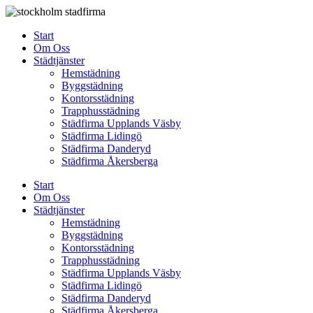
Skip
to
Start
content
Om Oss
Städtjänster
Hemstädning
Byggstädning
Kontorsstädning
Trapphusstädning
Städfirma Upplands Väsby
Städfirma Lidingö
Städfirma Danderyd
Städfirma Åkersberga
Start
Om Oss
Städtjänster
Hemstädning
Byggstädning
Kontorsstädning
Trapphusstädning
Städfirma Upplands Väsby
Städfirma Lidingö
Städfirma Danderyd
Städfirma Åkersberga