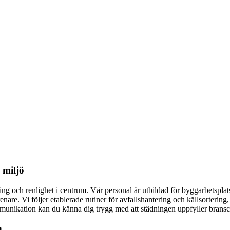
.
 miljö
ering och renlighet i centrum. Vår personal är utbildad för byggarbetspla
re. Vi följer etablerade rutiner för avfallshantering och källsortering
nikation kan du känna dig trygg med att städningen uppfyller branschen
n