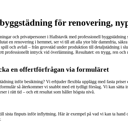
byggstädning för renovering, ny
eningar och privatpersoner i Hallstavik med professionell byggstädning s
at en renovering i hemmet, ser vi till att alla ytor blir dammfria, säkra 
 och avfall – från grovstäd under produktion till detaljstädning i slute
 ett professionellt intryck vid överlämning. Resultatet: en trygg, ren och
cka en offertförfrågan via formuläret
tstädning inför besiktning? Vi erbjuder flexibla upplägg med fasta priser
tformulär så återkommer vi snabbt med ett tydligt förslag. Vi kan sätta 
er i rätt tid – och ett resultat som håller högsta nivå.
l sista finputs inför inflyttning. Här är exempel på vad vi kan ta hand o
.