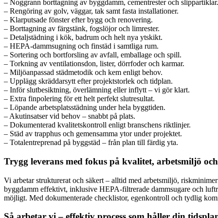
– Noggrann borttagning av byggdamm, cementrester och slippartiklar
– Rengöring av golv, väggar, tak samt fasta installationer.
– Klarputsade fönster efter bygg och renovering.
– Borttagning av färgstänk, fogslöjor och limrester.
– Detaljstädning i kök, badrum och helt nya ytskikt.
– HEPA-dammsugning och finstäd i samtliga rum.
– Sortering och bortforsling av avfall, emballage och spill.
– Torkning av ventilationsdon, lister, dörrfoder och karmar.
– Miljöanpassad städmetodik och kem enligt behov.
– Upplägg skräddarsytt efter projektstorlek och tidplan.
– Inför slutbesiktning, överlämning eller inflytt – vi gör klart.
– Extra finpolering för ett helt perfekt slutresultat.
– Löpande arbetsplatsstädning under hela byggtiden.
– Akutinsatser vid behov – snabbt på plats.
– Dokumenterad kvalitetskontroll enligt branschens riktlinjer.
– Städ av trapphus och gemensamma ytor under projektet.
– Totalentreprenad på byggstäd – från plan till färdig yta.
Trygg leverans med fokus på kvalitet, arbetsmiljö och
Vi arbetar strukturerat och säkert – alltid med arbetsmiljö, riskminim
byggdamm effektivt, inklusive HEPA-filtrerade dammsugare och luftrena
möjligt. Med dokumenterade checklistor, egenkontroll och tydlig kommu
Så arbetar vi – effektiv process som håller din tidspla