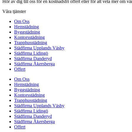
Hör av dig till oss för en kostnadsfri offert eller för att veta mer om vår
Våra tjänster
Om Oss
Hemstädning
Byggstädning
Kontorsstädning
Trapphusstädning
Städfirma Upplands Väsby
Städfirma Lidingö
Städfirma Danderyd
Städfirma Åkersberga
Offert
Om Oss
Hemstädning
Byggstädning
Kontorsstädning
Trapphusstädning
Städfirma Upplands Väsby
Städfirma Lidingö
Städfirma Danderyd
Städfirma Åkersberga
Offert