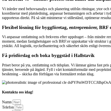
Vi inleder med behovsanalys och planering utifrån ritningar, ytor och t
koordinerar med platsledning, anpassar bemanningen och arbetar i tydl
rapporteras direkt. På så sätt minimerar vi stillestånd, optimerar result
Flexibel lösning för byggföretag, entreprenörer, BRF
Vi anpassar omfattning och frekvens efter uppdraget – från mindre reno
moment, medan fastighetsägare och BRF:er uppskattar vår struktur i 
ytskikt. All logistik, nyckelhantering och säkerhet sköts enligt övere
Få prisförslag och boka byggstäd i Hallstavik
Priset beror på yta, omfattning och tidsplan. Vi lämnar gärna fast pri
tjänster, beroende på åtgärd. Fyll i vårt kontaktformulär med projektin
besiktning – skicka din förfrågan via formuläret redan idag.
Kontakta oss idag!
Namn
Telefon