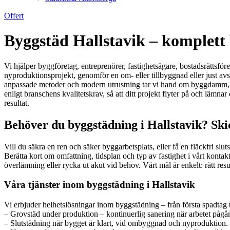
Offert
Byggstäd Hallstavik – komplett 
Vi hjälper byggföretag, entreprenörer, fastighetsägare, bostadsrättsför
nyproduktionsprojekt, genomför en om- eller tillbyggnad eller just avslut
anpassade metoder och modern utrustning tar vi hand om byggdamm, spill
enligt branschens kvalitetskrav, så att ditt projekt flyter på och lämnar
resultat.
Behöver du byggstädning i Hallstavik? Ski
Vill du säkra en ren och säker byggarbetsplats, eller få en fläckfri slu
Berätta kort om omfattning, tidsplan och typ av fastighet i vårt kontak
överlämning eller rycka ut akut vid behov. Vårt mål är enkelt: rätt resurs
Våra tjänster inom byggstädning i Hallstavik
Vi erbjuder helhetslösningar inom byggstädning – från första spadtag til
– Grovstäd under produktion – kontinuerlig sanering när arbetet pågår
– Slutstädning när bygget är klart, vid ombyggnad och nyproduktion.