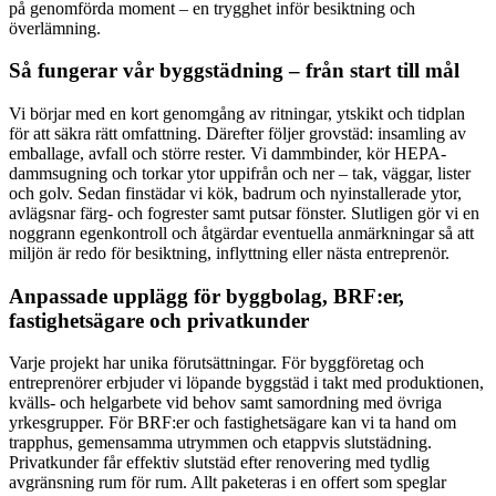
på genomförda moment – en trygghet inför besiktning och
överlämning.
Så fungerar vår byggstädning – från start till mål
Vi börjar med en kort genomgång av ritningar, ytskikt och tidplan
för att säkra rätt omfattning. Därefter följer grovstäd: insamling av
emballage, avfall och större rester. Vi dammbinder, kör HEPA-
dammsugning och torkar ytor uppifrån och ner – tak, väggar, lister
och golv. Sedan finstädar vi kök, badrum och nyinstallerade ytor,
avlägsnar färg- och fogrester samt putsar fönster. Slutligen gör vi en
noggrann egenkontroll och åtgärdar eventuella anmärkningar så att
miljön är redo för besiktning, inflyttning eller nästa entreprenör.
Anpassade upplägg för byggbolag, BRF:er,
fastighetsägare och privatkunder
Varje projekt har unika förutsättningar. För byggföretag och
entreprenörer erbjuder vi löpande byggstäd i takt med produktionen,
kvälls- och helgarbete vid behov samt samordning med övriga
yrkesgrupper. För BRF:er och fastighetsägare kan vi ta hand om
trapphus, gemensamma utrymmen och etappvis slutstädning.
Privatkunder får effektiv slutstäd efter renovering med tydlig
avgränsning rum för rum. Allt paketeras i en offert som speglar