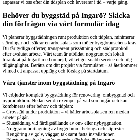
anpassar vi oss efter din tidsplan och levererar i tid – varje gång.
Behöver du byggstäd på Ingarö? Skicka
din förfrågan via vårt formulär idag
Vi planerar byggstädningen runt produktion och tidplan, minimerar
störningar och säkrar en arbetsplats som möter byggbranschens krav.
Du får tydliga offerter, transparent prissättning och städprotokoll
efter avslutat arbete. Vårt team är utbildat, noggrant och lokalt
förankrat på Ingarö med omnejd, vilket ger snabb service och hög
tillgänglighet. Berätta om ditt projekt via formuläret – så återkommer
vi med ett anpassat upplägg och förslag på startdatum.
Våra tjänster inom byggstädning på Ingarö
Vi erbjuder komplett byggstädning för renovering, ombyggnad och
nyproduktion. Nedan ser du exempel på vad som ingår och kan
kombineras efter behov och tidplan:
– Grovstäd under produktion – vi håller arbetsplatsen ren medan
arbetet pågår.
– Slutstädning vid färdigställande av om- eller nybyggnation.
– Noggrann borttagning av byggdamm, betong- och sliprester.
– Rengöring av golv, väggar, tak samt fasta installationer.
– Fönsterputs efter bygg/renovering för kristallklara rutor.