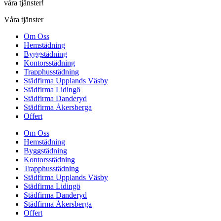
våra tjänster!
Våra tjänster
Om Oss
Hemstädning
Byggstädning
Kontorsstädning
Trapphusstädning
Städfirma Upplands Väsby
Städfirma Lidingö
Städfirma Danderyd
Städfirma Åkersberga
Offert
Om Oss
Hemstädning
Byggstädning
Kontorsstädning
Trapphusstädning
Städfirma Upplands Väsby
Städfirma Lidingö
Städfirma Danderyd
Städfirma Åkersberga
Offert