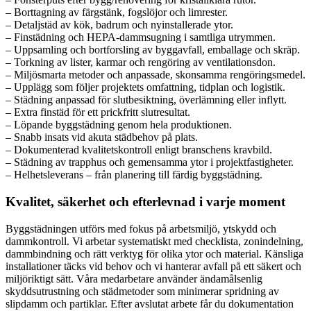
– Borttagning av färgstänk, fogslöjor och limrester.
– Detaljstäd av kök, badrum och nyinstallerade ytor.
– Finstädning och HEPA-dammsugning i samtliga utrymmen.
– Uppsamling och bortforsling av byggavfall, emballage och skräp.
– Torkning av lister, karmar och rengöring av ventilationsdon.
– Miljösmarta metoder och anpassade, skonsamma rengöringsmedel.
– Upplägg som följer projektets omfattning, tidplan och logistik.
– Städning anpassad för slutbesiktning, överlämning eller inflytt.
– Extra finstäd för ett prickfritt slutresultat.
– Löpande byggstädning genom hela produktionen.
– Snabb insats vid akuta städbehov på plats.
– Dokumenterad kvalitetskontroll enligt branschens kravbild.
– Städning av trapphus och gemensamma ytor i projektfastigheter.
– Helhetsleverans – från planering till färdig byggstädning.
Kvalitet, säkerhet och efterlevnad i varje moment
Byggstädningen utförs med fokus på arbetsmiljö, ytskydd och
dammkontroll. Vi arbetar systematiskt med checklista, zonindelning,
dammbindning och rätt verktyg för olika ytor och material. Känsliga
installationer täcks vid behov och vi hanterar avfall på ett säkert och
miljöriktigt sätt. Våra medarbetare använder ändamålsenlig
skyddsutrustning och städmetoder som minimerar spridning av
slipdamm och partiklar. Efter avslutat arbete får du dokumentation