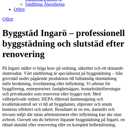
Städfirma Åkersberga
Offert
Offert
Byggstäd Ingarö – professionell
byggstädning och slutstäd efter
renovering
På Ingarö ställer vi höga krav på ordning, säkerhet och ett skinande
slutresultat. Vårt städföretag är specialiserat på byggstädning – från
grovstäd under pågående produktion till fullständig slutstädning
inför besiktning, överlämning eller inflyttning. Vi arbetar för
byggföretag, entreprenörer, fastighetsägare, bostadsrättsföreningar
och privatkunder som renoverar eller bygger nytt. Med
välbeprövade rutiner, HEPA-filtrerad dammsugning och
kvalitetskontroll ser vi till att byggdamm, sliprester och smuts
hanteras effektivt och säkert. Resultatet är en ren, dammfri och
trivsam miljö där nästa arbetsmoment eller inflyttning kan ske utan
avbrott. Oavsett om du behöver löpande byggstädning på Ingarö, en
riktad slutstäd efter renovering eller en komplett helhetslösning,