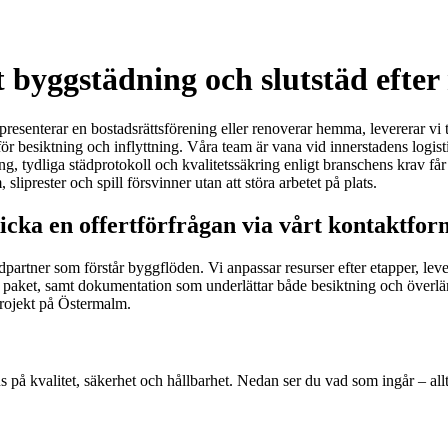
yggstädning och slutstäd efter 
epresenterar en bostadsrättsförening eller renoverar hemma, levererar vi
r besiktning och inflyttning. Våra team är vana vid innerstadens logisti
g, tydliga städprotokoll och kvalitetssäkring enligt branschens krav får 
iprester och spill försvinner utan att störa arbetet på plats.
cka en offertförfrågan via vårt kontaktfor
partner som förstår byggflöden. Vi anpassar resurser efter etapper, lev
eller paket, samt dokumentation som underlättar både besiktning och över
projekt på Östermalm.
på kvalitet, säkerhet och hållbarhet. Nedan ser du vad som ingår – allti