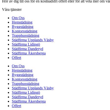
Hör av dig till oss för en kostnadsfri offert eller för att veta mer om vår
Våra tjänster
Om Oss
Hemstädning
Byggstädning
Kontorsstädning
Trapphusstädning
Städfirma Upplands Väsby
Städfirma Lidingö
Städfirma Danderyd
Städfirma Åkersberga
Offert
Om Oss
Hemstädning
Byggstädning
Kontorsstädning
Trapphusstädning
Städfirma Upplands Väsby
Städfirma Lidingö
Städfirma Danderyd
Städfirma Åkersberga
Offert