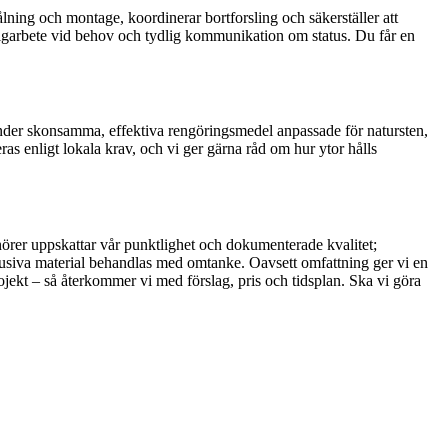
ålning och montage, koordinerar bortforsling och säkerställer att
helgarbete vid behov och tydlig kommunikation om status. Du får en
nder skonsamma, effektiva rengöringsmedel anpassade för natursten,
as enligt lokala krav, och vi ger gärna råd om hur ytor hålls
rer uppskattar vår punktlighet och dokumenterade kvalitet;
usiva material behandlas med omtanke. Oavsett omfattning ger vi en
ojekt – så återkommer vi med förslag, pris och tidsplan. Ska vi göra