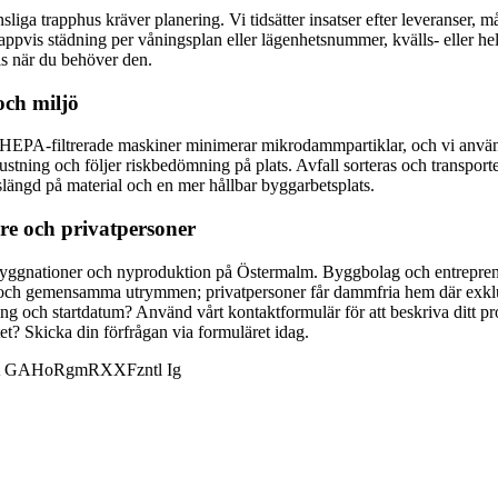
iga trapphus kräver planering. Vi tidsätter insatser efter leveranser, m
tappvis städning per våningsplan eller lägenhetsnummer, kvälls- eller 
is när du behöver den.
och miljö
. HEPA-filtrerade maskiner minimerar mikrodammpartiklar, och vi anvä
stning och följer riskbedömning på plats. Avfall sorteras och transporter
ivslängd på material och en mer hållbar byggarbetsplats.
are och privatpersoner
byggnationer och nyproduktion på Östermalm. Byggbolag och entreprenö
hus och gemensamma utrymmen; privatpersoner får dammfria hem där exkl
ing och startdatum? Använd vårt kontaktformulär för att beskriva ditt pr
et? Skicka din förfrågan via formuläret idag.