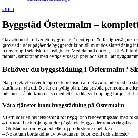
Offert
Byggstäd Östermalm – komplett b
Oavsett om du driver ett byggbolag, är entreprenör, fastighetsägare, r
grovstäd under pågående byggproduktion till minutiös slutstädning infö
renovering i sekelskiftesfastigheter. Med dammkontroll, HEPA-filtrerin
tidplan, samordnar med övriga yrkesgrupper och ser till att byggdamm, sl
Behöver du byggstädning i Östermalm? Ski
När projektet kräver tempo och precision är det avgörande med en städ
slutfinish i rätt tid. Du får en tydlig plan, fast prisbild per moment 
tidsram – så återkommer vi med ett skräddarsytt upplägg för just ditt 
Våra tjänster inom byggstädning på Östermalm
Vi erbjuder en helhetslösning för bygg- och renoveringsstäd med fokus 
– Grovstäd och röjning under pågående bygg- eller renoveringsfas
– Slutstäd när ombyggnad eller nyproduktion är helt klar
– Noggrann borttagning av byggdamm, betongspill och sliprester