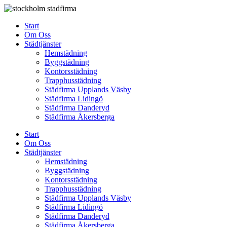
Skip
to
Start
content
Om Oss
Städtjänster
Hemstädning
Byggstädning
Kontorsstädning
Trapphusstädning
Städfirma Upplands Väsby
Städfirma Lidingö
Städfirma Danderyd
Städfirma Åkersberga
Start
Om Oss
Städtjänster
Hemstädning
Byggstädning
Kontorsstädning
Trapphusstädning
Städfirma Upplands Väsby
Städfirma Lidingö
Städfirma Danderyd
Städfirma Åkersberga