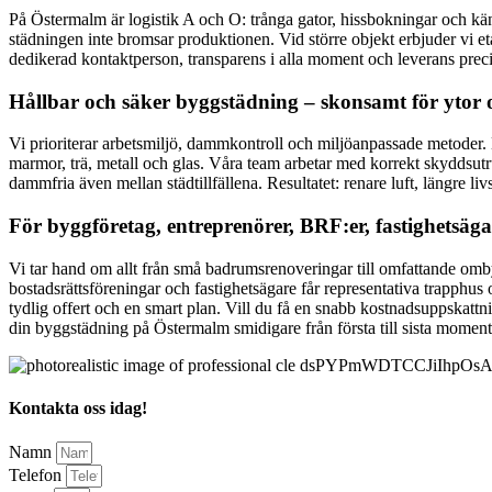
På Östermalm är logistik A och O: trånga gator, hissbokningar och känsl
städningen inte bromsar produktionen. Vid större objekt erbjuder vi e
dedikerad kontaktperson, transparens i alla moment och leverans prec
Hållbar och säker byggstädning – skonsamt för ytor 
Vi prioriterar arbetsmiljö, dammkontroll och miljöanpassade metoder
marmor, trä, metall och glas. Våra team arbetar med korrekt skyddsutru
dammfria även mellan städtillfällena. Resultatet: renare luft, längre l
För byggföretag, entreprenörer, BRF:er, fastighetsäg
Vi tar hand om allt från små badrumsrenoveringar till omfattande om
bostadsrättsföreningar och fastighetsägare får representativa trapp
tydlig offert och en smart plan. Vill du få en snabb kostnadsuppskattn
din byggstädning på Östermalm smidigare från första till sista moment
Kontakta oss idag!
Namn
Telefon