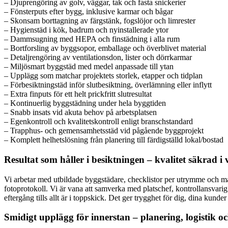
– Djuprengöring av golv, väggar, tak och fasta snickerier
– Fönsterputs efter bygg, inklusive karmar och bågar
– Skonsam borttagning av färgstänk, fogslöjor och limrester
– Hygienstäd i kök, badrum och nyinstallerade ytor
– Dammsugning med HEPA och finstädning i alla rum
– Bortforsling av byggsopor, emballage och överblivet material
– Detaljrengöring av ventilationsdon, lister och dörrkarmar
– Miljösmart byggstäd med medel anpassade till ytan
– Upplägg som matchar projektets storlek, etapper och tidplan
– Förbesiktningstäd inför slutbesiktning, överlämning eller inflytt
– Extra finputs för ett helt prickfritt slutresultat
– Kontinuerlig byggstädning under hela byggtiden
– Snabb insats vid akuta behov på arbetsplatsen
– Egenkontroll och kvalitetskontroll enligt branschstandard
– Trapphus- och gemensamhetsstäd vid pågående byggprojekt
– Komplett helhetslösning från planering till färdigställd lokal/bostad
Resultat som håller i besiktningen – kvalitet säkrad i 
Vi arbetar med utbildade byggstädare, checklistor per utrymme och ma
fotoprotokoll. Vi är vana att samverka med platschef, kontrollansvarig
eftergång tills allt är i toppskick. Det ger trygghet för dig, dina kunde
Smidigt upplägg för innerstan – planering, logistik o