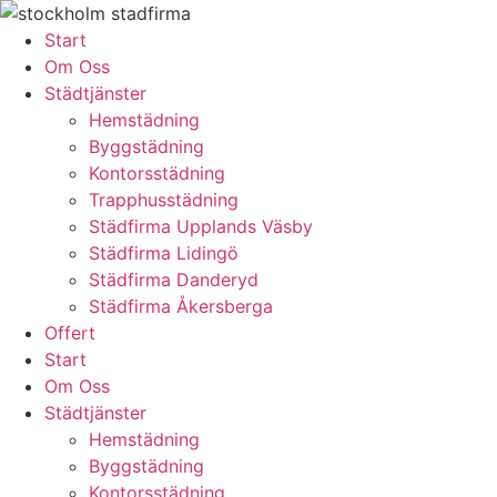
Skip
to
Start
content
Om Oss
Städtjänster
Hemstädning
Byggstädning
Kontorsstädning
Trapphusstädning
Städfirma Upplands Väsby
Städfirma Lidingö
Städfirma Danderyd
Städfirma Åkersberga
Offert
Start
Om Oss
Städtjänster
Hemstädning
Byggstädning
Kontorsstädning