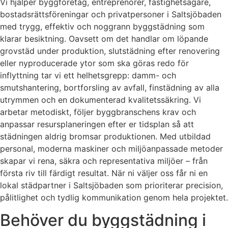
Vi hjälper byggföretag, entreprenörer, fastighetsägare,
bostadsrättsföreningar och privatpersoner i Saltsjöbaden
med trygg, effektiv och noggrann byggstädning som
klarar besiktning. Oavsett om det handlar om löpande
grovstäd under produktion, slutstädning efter renovering
eller nyproducerade ytor som ska göras redo för
inflyttning tar vi ett helhetsgrepp: damm- och
smutshantering, bortforsling av avfall, finstädning av alla
utrymmen och en dokumenterad kvalitetssäkring. Vi
arbetar metodiskt, följer byggbranschens krav och
anpassar resursplaneringen efter er tidsplan så att
städningen aldrig bromsar produktionen. Med utbildad
personal, moderna maskiner och miljöanpassade metoder
skapar vi rena, säkra och representativa miljöer – från
första riv till färdigt resultat. När ni väljer oss får ni en
lokal städpartner i Saltsjöbaden som prioriterar precision,
pålitlighet och tydlig kommunikation genom hela projektet.
Behöver du byggstädning i