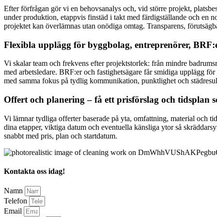
Efter förfrågan gör vi en behovsanalys och, vid större projekt, platsbe
under produktion, etappvis finstäd i takt med färdigställande och en no
projektet kan överlämnas utan onödiga omtag. Transparens, förutsägba
Flexibla upplägg för byggbolag, entreprenörer, BRF:
Vi skalar team och frekvens efter projektstorlek: från mindre badrum
med arbetsledare. BRF:er och fastighetsägare får smidiga upplägg för 
med samma fokus på tydlig kommunikation, punktlighet och städresult
Offert och planering – få ett prisförslag och tidsplan 
Vi lämnar tydliga offerter baserade på yta, omfattning, material och tid
dina etapper, viktiga datum och eventuella känsliga ytor så skräddars
snabbt med pris, plan och startdatum.
Kontakta oss idag!
Namn
Telefon
Email