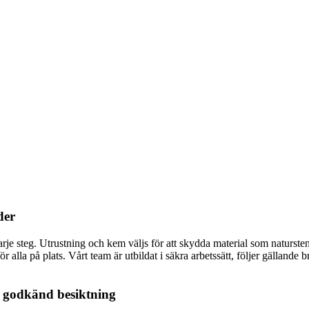
der
arje steg. Utrustning och kem väljs för att skydda material som naturste
för alla på plats. Vårt team är utbildat i säkra arbetssätt, följer gälland
ll godkänd besiktning