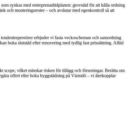
lan som synkas med entreprenadtidplanen: grovstäd för att hålla ordning
stänk och monteringsrester – och avslutar med egenkontroll så att
h totalentreprenörer erbjuder vi fasta veckoscheman och samordning
 boka slutstäd efter renovering med tydlig fast prissättning. Alltid
akt scope, vilket minskar risken för tillägg och förseningar. Berätta om
begära offert eller boka byggstädning på Värmdö – vi återkopplar