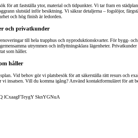
sök för att fastställa ytor, material och tidpunkter. Vi tar fram en städp
ggrann slutstäd inför besiktning. Vi säkrar detaljerna – fogslöjor, färg
rhet och hög finish är ledorden.
er och privatkunder
srenoveringar till hela trapphus och nyproduktionskvarter. För bygg- oc
gemensamma utrymmen och inflyttningsklara lägenheter. Privatkunder kan
at som håller.
som håller
splan. Vid behov gör vi platsbesök för att säkerställa rätt resurs och ex
yr vi insatsen. Vill du komma igång? Använd kontaktformuläret för att 