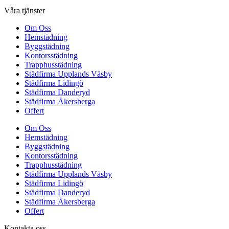
Våra tjänster
Om Oss
Hemstädning
Byggstädning
Kontorsstädning
Trapphusstädning
Städfirma Upplands Väsby
Städfirma Lidingö
Städfirma Danderyd
Städfirma Åkersberga
Offert
Om Oss
Hemstädning
Byggstädning
Kontorsstädning
Trapphusstädning
Städfirma Upplands Väsby
Städfirma Lidingö
Städfirma Danderyd
Städfirma Åkersberga
Offert
Kontakta oss