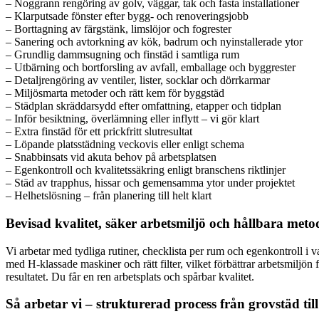
– Noggrann rengöring av golv, väggar, tak och fasta installationer
– Klarputsade fönster efter bygg- och renoveringsjobb
– Borttagning av färgstänk, limslöjor och fogrester
– Sanering och avtorkning av kök, badrum och nyinstallerade ytor
– Grundlig dammsugning och finstäd i samtliga rum
– Utbärning och bortforsling av avfall, emballage och byggrester
– Detaljrengöring av ventiler, lister, socklar och dörrkarmar
– Miljösmarta metoder och rätt kem för byggstäd
– Städplan skräddarsydd efter omfattning, etapper och tidplan
– Inför besiktning, överlämning eller inflytt – vi gör klart
– Extra finstäd för ett prickfritt slutresultat
– Löpande platsstädning veckovis eller enligt schema
– Snabbinsats vid akuta behov på arbetsplatsen
– Egenkontroll och kvalitetssäkring enligt branschens riktlinjer
– Städ av trapphus, hissar och gemensamma ytor under projektet
– Helhetslösning – från planering till helt klart
Bevisad kvalitet, säker arbetsmiljö och hållbara meto
Vi arbetar med tydliga rutiner, checklista per rum och egenkontroll i v
med H-klassade maskiner och rätt filter, vilket förbättrar arbetsmiljön 
resultatet. Du får en ren arbetsplats och spårbar kvalitet.
Så arbetar vi – strukturerad process från grovstäd ti