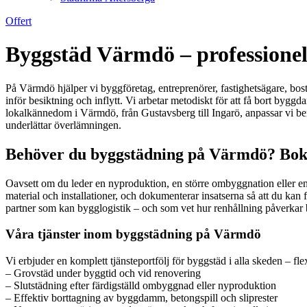
Offert
Byggstäd Värmdö – professionell
På Värmdö hjälper vi byggföretag, entreprenörer, fastighetsägare, bost
inför besiktning och inflytt. Vi arbetar metodiskt för att få bort byg
lokalkännedom i Värmdö, från Gustavsberg till Ingarö, anpassar vi bema
underlättar överlämningen.
Behöver du byggstädning på Värmdö? Boka 
Oavsett om du leder en nyproduktion, en större ombyggnation eller e
material och installationer, och dokumenterar insatserna så att du kan
partner som kan bygglogistik – och som vet hur renhållning påverkar b
Våra tjänster inom byggstädning på Värmdö
Vi erbjuder en komplett tjänsteportfölj för byggstäd i alla skeden – fle
– Grovstäd under byggtid och vid renovering
– Slutstädning efter färdigställd ombyggnad eller nyproduktion
– Effektiv borttagning av byggdamm, betongspill och sliprester