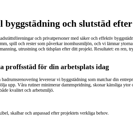
 byggstädning och slutstäd efter
adsrättsföreningar och privatpersoner med säker och effektiv byggstädni
gdamm, spill och rester som påverkar inomhusmiljön, och vi lämnar ytorn
nning, utrustning och tidsplan efter ditt projekt. Resultatet: en ren, t
proffsstäd för din arbetsplats idag
n badrumsrenovering levererar vi byggstädning som matchar din entrepr
 följa upp. Våra rutiner minimerar dammspridning, skonar känsliga ytor o
åde kvalitet och arbetsmiljö.
xibel, skalbar och anpassad efter projektets verkliga behov.