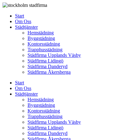
Skip
to
Start
content
Om Oss
Städtjänster
Hemstädning
Byggstädning
Kontorsstädning
Trapphusstädning
Städfirma Upplands Väsby
Städfirma Lidingö
Städfirma Danderyd
Städfirma Åkersberga
Start
Om Oss
Städtjänster
Hemstädning
Byggstädning
Kontorsstädning
Trapphusstädning
Städfirma Upplands Väsby
Städfirma Lidingö
Städfirma Danderyd
Städfirma Åkersberga