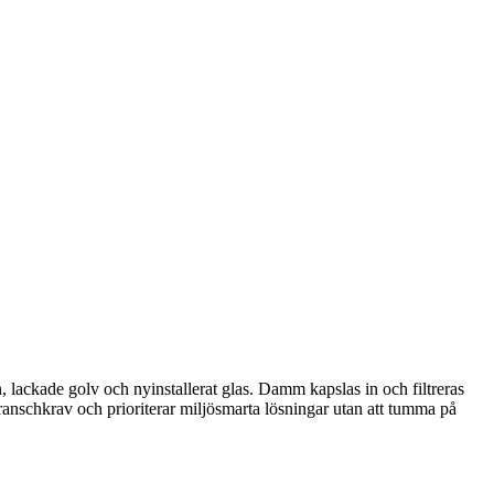
n, lackade golv och nyinstallerat glas. Damm kapslas in och filtreras
e branschkrav och prioriterar miljösmarta lösningar utan att tumma på