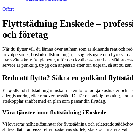
Offert
Flyttstädning Enskede – profess
och företag
När du flyttar vill du lämna över ett hem som är skinande rent och red
privatpersoner, bostadsrättsföreningar, fastighetsägare och hyresvärdar
hyresvärds krav. Vi planerar, utför och kvalitetssäkrar hela städpro
service är punktlig, trygg och anpassad efter din tidplan, så att du kan 
Redo att flytta? Säkra en godkänd flyttstä
En godkänd slutstädning minskar risken för onödiga kostnader och sparar
allergisanering eller renoveringsstäd. Du får en smidig bokning, konkurr
återkopplar snabbt med en plan som passar din flyttdag.
Våra tjänster inom flyttstädning i Enskede
Vi levererar helhetslösningar för flyttstädning och relaterade städbehov
slutresultat – anpassat efter bostadens storlek, skick och materialval.