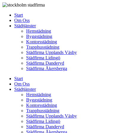
Skip
to
Start
content
Om Oss
Städtjänster
Hemstädning
Byggstädning
Kontorsstädning
Trapphusstädning
Städfirma Upplands Väsby
Städfirma Lidingö
Städfirma Danderyd
Städfirma Åkersberga
Start
Om Oss
Städtjänster
Hemstädning
Byggstädning
Kontorsstädning
Trapphusstädning
Städfirma Upplands Väsby
Städfirma Lidingö
Städfirma Danderyd
Städfirma Åkersberga