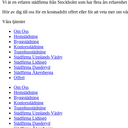
Vi är en erfaren städfirma från Stockholm som har flera års erfarenhet
Hör av dig till oss för en kostnadsfri offert eller för att veta mer om vår
Våra tjänster
Om Oss
Hemstädning
Byggstädning
Kontorsstädning
Trapphusstädning
Städfirma Upplands Väsby
Städfirma Lidingö
Städfirma Danderyd
Städfirma Åkersberga
Offert
Om Oss
Hemstädning
Byggstädning
Kontorsstädning
Trapphusstädning
Städfirma Upplands Väsby
Städfirma Lidingö
Städfirma Danderyd