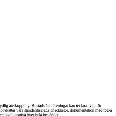
ydlig återkoppling. Bostadsrättsföreningar kan teckna avtal för
uppskattar våra standardiserade checklistor, dokumentation med foton
mn kvalitetsnivå över hela beståndet.