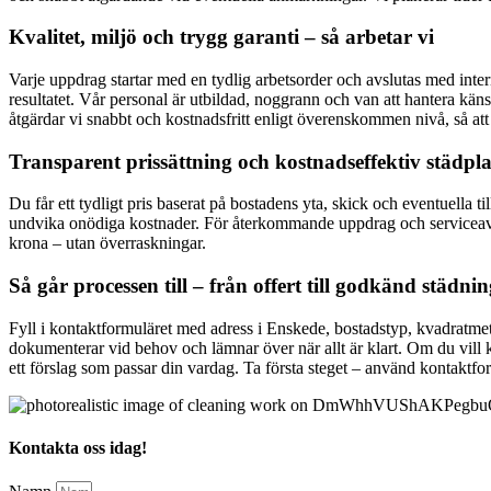
Kvalitet, miljö och trygg garanti – så arbetar vi
Varje uppdrag startar med en tydlig arbetsorder och avslutas med int
resultatet. Vår personal är utbildad, noggrann och van att hantera käns
åtgärdar vi snabbt och kostnadsfritt enligt överenskommen nivå, så att 
Transparent prissättning och kostnadseffektiv städpl
Du får ett tydligt pris baserat på bostadens yta, skick och eventuella t
undvika onödiga kostnader. För återkommande uppdrag och serviceavtal 
krona – utan överraskningar.
Så går processen till – från offert till godkänd städni
Fyll i kontaktformuläret med adress i Enskede, bostadstyp, kvadratmete
dokumenterar vid behov och lämnar över när allt är klart. Om du vill k
ett förslag som passar din vardag. Ta första steget – använd kontaktform
Kontakta oss idag!