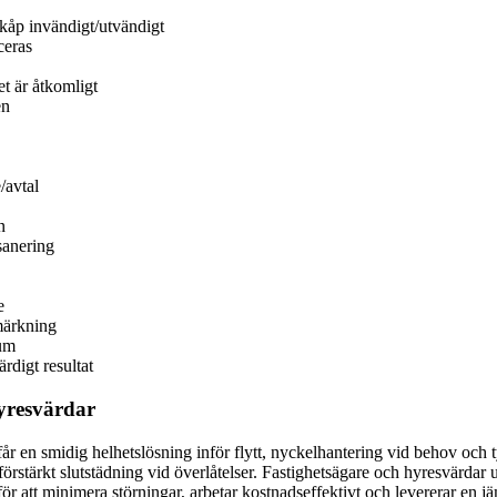
kåp invändigt/utvändigt
ceras
t är åtkomligt
en
/avtal
n
sanering
e
märkning
rum
rdigt resultat
yresvärdar
får en smidig helhetslösning inför flytt, nyckelhantering vid behov och t
stärkt slutstädning vid överlåtelser. Fastighetsägare och hyresvärdar 
ör att minimera störningar, arbetar kostnadseffektivt och levererar en jä