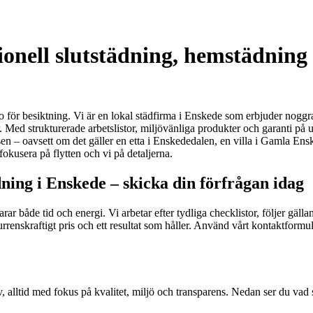
ionell slutstädning, hemstädning 
o för besiktning. Vi är en lokal städfirma i Enskede som erbjuder noggra
. Med strukturerade arbetslistor, miljövänliga produkter och garanti på ut
cessen – oavsett om det gäller en etta i Enskededalen, en villa i Gaml
fokusera på flytten och vi på detaljerna.
dning i Enskede – skicka din förfrågan idag
 både tid och energi. Vi arbetar efter tydliga checklistor, följer gälla
enskraftigt pris och ett resultat som håller. Använd vårt kontaktformulär
, alltid med fokus på kvalitet, miljö och transparens. Nedan ser du vad so