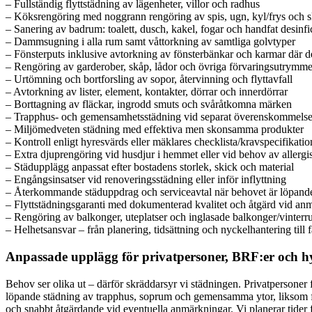
– Fullständig flyttstädning av lägenheter, villor och radhus
– Köksrengöring med noggrann rengöring av spis, ugn, kyl/frys och s
– Sanering av badrum: toalett, dusch, kakel, fogar och handfat desinfi
– Dammsugning i alla rum samt våttorkning av samtliga golvtyper
– Fönsterputs inklusive avtorkning av fönsterbänkar och karmar där de
– Rengöring av garderober, skåp, lådor och övriga förvaringsutrymm
– Urtömning och bortforsling av sopor, återvinning och flyttavfall
– Avtorkning av lister, element, kontakter, dörrar och innerdörrar
– Borttagning av fläckar, ingrodd smuts och svåråtkomna märken
– Trapphus- och gemensamhetsstädning vid separat överenskommelse
– Miljömedveten städning med effektiva men skonsamma produkter
– Kontroll enligt hyresvärds eller mäklares checklista/kravspecifikatio
– Extra djuprengöring vid husdjur i hemmet eller vid behov av allergi
– Städupplägg anpassat efter bostadens storlek, skick och material
– Engångsinsatser vid renoveringsstädning eller inför inflyttning
– Återkommande städuppdrag och serviceavtal när behovet är löpand
– Flyttstädningsgaranti med dokumenterad kvalitet och åtgärd vid an
– Rengöring av balkonger, uteplatser och inglasade balkonger/vinter
– Helhetsansvar – från planering, tidsättning och nyckelhantering till fä
Anpassade upplägg för privatpersoner, BRF:er och h
Behov ser olika ut – därför skräddarsyr vi städningen. Privatpersoner 
löpande städning av trapphus, soprum och gemensamma ytor, liksom för
och snabbt åtgärdande vid eventuella anmärkningar. Vi planerar tider f