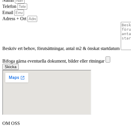
Namn
Telefon
Email
Adress + Ort
Beskriv ert behov, förutsättningar, antal m2 & önskat startdatum
Bifoga gärna eventuella dokument, bilder eller ritningar
Bifoga gärna eventuella dokument, bilder eller ritningar
Skicka
OM OSS