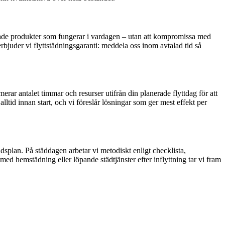
ssade produkter som fungerar i vardagen – utan att kompromissa med
erbjuder vi flyttstädningsgaranti: meddela oss inom avtalad tid så
merar antalet timmar och resurser utifrån din planerade flyttdag för att
tid innan start, och vi föreslår lösningar som ger mest effekt per
dsplan. På städdagen arbetar vi metodiskt enligt checklista,
ed hemstädning eller löpande städtjänster efter inflyttning tar vi fram