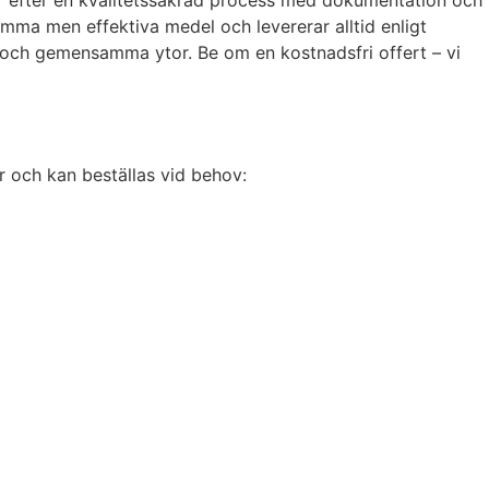
tar efter en kvalitetssäkrad process med dokumentation och
amma men effektiva medel och levererar alltid enligt
d och gemensamma ytor. Be om en kostnadsfri offert – vi
r och kan beställas vid behov: