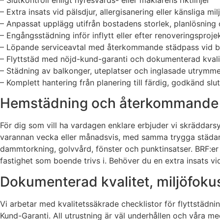
– Extra insats vid pälsdjur, allergisanering eller känsliga mil
– Anpassat upplägg utifrån bostadens storlek, planlösning 
– Engångsstädning inför inflytt eller efter renoveringsproje
– Löpande serviceavtal med återkommande städpass vid 
– Flyttstäd med nöjd-kund-garanti och dokumenterad kvali
– Städning av balkonger, uteplatser och inglasade utrymm
– Komplett hantering från planering till färdig, godkänd slu
Hemstädning och återkommande st
För dig som vill ha vardagen enklare erbjuder vi skrädda
varannan vecka eller månadsvis, med samma trygga städare n
dammtorkning, golvvård, fönster och punktinsatser. BRF:e
fastighet som boende trivs i. Behöver du en extra insats vid
Dokumenterad kvalitet, miljöfokus
Vi arbetar med kvalitetssäkrade checklistor för flyttstädni
Kund-Garanti. All utrustning är väl underhållen och våra me