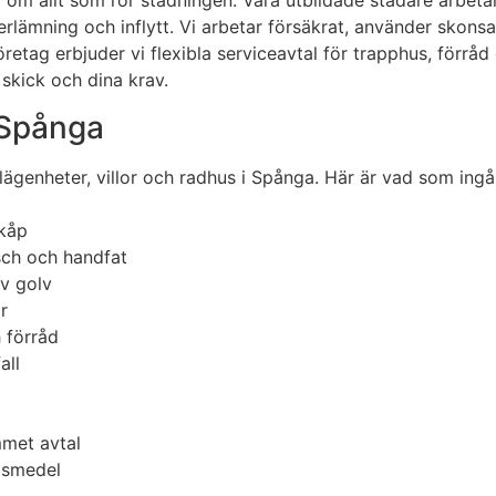
nd om allt som rör städningen. Våra utbildade städare arbe
erlämning och inflytt. Vi arbetar försäkrat, använder skons
etag erbjuder vi flexibla serviceavtal för trapphus, förrå
skick och dina krav.
i Spånga
lägenheter, villor och radhus i Spånga. Här är vad som ingå
skåp
sch och handfat
v golv
r
 förråd
all
met avtal
gsmedel