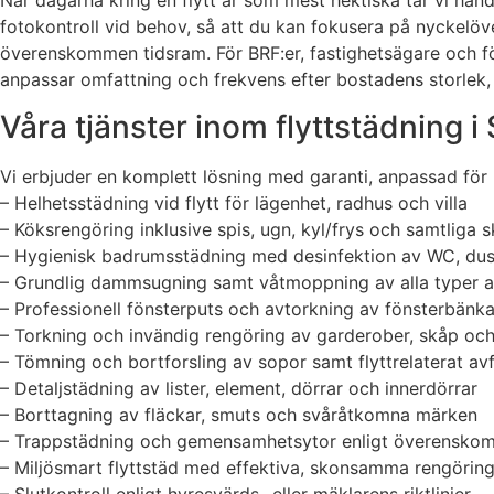
När dagarna kring en flytt är som mest hektiska tar vi ha
fotokontroll vid behov, så att du kan fokusera på nyckelöv
överenskommen tidsram. För BRF:er, fastighetsägare och för
anpassar omfattning och frekvens efter bostadens storlek, 
Våra tjänster inom flyttstädning 
Vi erbjuder en komplett lösning med garanti, anpassad för 
– Helhetsstädning vid flytt för lägenhet, radhus och villa
– Köksrengöring inklusive spis, ugn, kyl/frys och samtliga 
– Hygienisk badrumsstädning med desinfektion av WC, du
– Grundlig dammsugning samt våtmoppning av alla typer a
– Professionell fönsterputs och avtorkning av fönsterbänka
– Torkning och invändig rengöring av garderober, skåp och
– Tömning och bortforsling av sopor samt flyttrelaterat avf
– Detaljstädning av lister, element, dörrar och innerdörrar
– Borttagning av fläckar, smuts och svåråtkomna märken
– Trappstädning och gemensamhetsytor enligt överenskom
– Miljösmart flyttstäd med effektiva, skonsamma rengörin
– Slutkontroll enligt hyresvärds- eller mäklarens riktlinjer