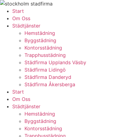
Skip
to
Start
content
Om Oss
Städtjänster
Hemstädning
Byggstädning
Kontorsstädning
Trapphusstädning
Städfirma Upplands Väsby
Städfirma Lidingö
Städfirma Danderyd
Städfirma Åkersberga
Start
Om Oss
Städtjänster
Hemstädning
Byggstädning
Kontorsstädning
Trapphusstädning