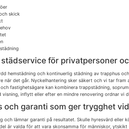
jöer
och skick
kt
behov
tet
en
tstädning
ädservice för privatpersoner oc
rsydd hemstädning och kontinuerlig städning av trapphus 
är det går. Nyckelhantering sker säkert och vi tar fram ar
r och fastighetsägare kan kombinera trappstädning, soprum
 visning, inflytt eller efter en mindre renovering ordnar vi 
 och garanti som ger trygghet vid
ng och lämnar garanti på resultatet. Skulle hyresvärd eller 
del är valda för att vara skonsamma för människor, ytskikt 