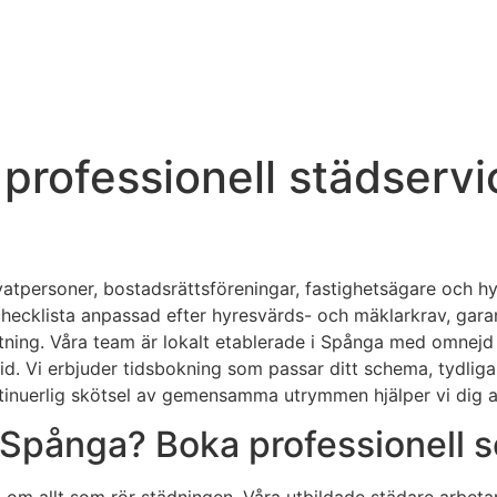
professionell städservi
ivatpersoner, bostadsrättsföreningar, fastighetsägare och h
hecklista anpassad efter hyresvärds- och mäklarkrav, garan
iktning. Våra team är lokalt etablerade i Spånga med omnej
id. Vi erbjuder tidsbokning som passar ditt schema, tydlig
ntinuerlig skötsel av gemensamma utrymmen hjälper vi dig att
i Spånga? Boka professionell s