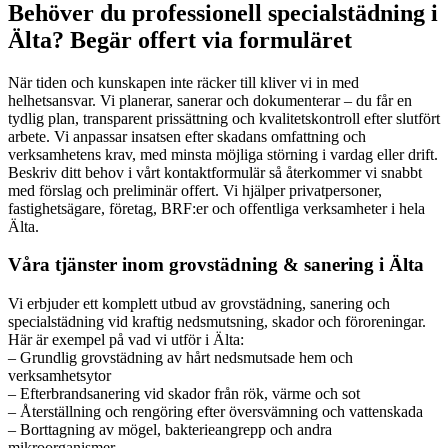
Behöver du professionell specialstädning i
Älta? Begär offert via formuläret
När tiden och kunskapen inte räcker till kliver vi in med
helhetsansvar. Vi planerar, sanerar och dokumenterar – du får en
tydlig plan, transparent prissättning och kvalitetskontroll efter slutfört
arbete. Vi anpassar insatsen efter skadans omfattning och
verksamhetens krav, med minsta möjliga störning i vardag eller drift.
Beskriv ditt behov i vårt kontaktformulär så återkommer vi snabbt
med förslag och preliminär offert. Vi hjälper privatpersoner,
fastighetsägare, företag, BRF:er och offentliga verksamheter i hela
Älta.
Våra tjänster inom grovstädning & sanering i Älta
Vi erbjuder ett komplett utbud av grovstädning, sanering och
specialstädning vid kraftig nedsmutsning, skador och föroreningar.
Här är exempel på vad vi utför i Älta:
– Grundlig grovstädning av hårt nedsmutsade hem och
verksamhetsytor
– Efterbrandsanering vid skador från rök, värme och sot
– Återställning och rengöring efter översvämning och vattenskada
– Borttagning av mögel, bakterieangrepp och andra
mikroorganismer