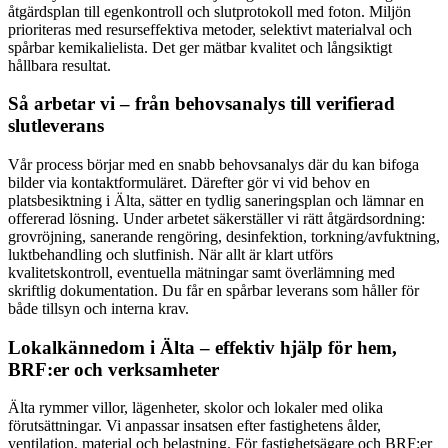
åtgärdsplan till egenkontroll och slutprotokoll med foton. Miljön
prioriteras med resurseffektiva metoder, selektivt materialval och
spårbar kemikalielista. Det ger mätbar kvalitet och långsiktigt
hållbara resultat.
Så arbetar vi – från behovsanalys till verifierad
slutleverans
Vår process börjar med en snabb behovsanalys där du kan bifoga
bilder via kontaktformuläret. Därefter gör vi vid behov en
platsbesiktning i Älta, sätter en tydlig saneringsplan och lämnar en
offererad lösning. Under arbetet säkerställer vi rätt åtgärdsordning:
grovröjning, sanerande rengöring, desinfektion, torkning/avfuktning,
luktbehandling och slutfinish. När allt är klart utförs
kvalitetskontroll, eventuella mätningar samt överlämning med
skriftlig dokumentation. Du får en spårbar leverans som håller för
både tillsyn och interna krav.
Lokalkännedom i Älta – effektiv hjälp för hem,
BRF:er och verksamheter
Älta rymmer villor, lägenheter, skolor och lokaler med olika
förutsättningar. Vi anpassar insatsen efter fastighetens ålder,
ventilation, material och belastning. För fastighetsägare och BRF:er