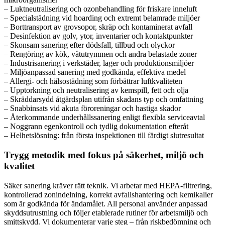
– Luktneutralisering och ozonbehandling för friskare inneluft
– Specialstädning vid hoarding och extremt belamrade miljöer
– Borttransport av grovsopor, skräp och kontaminerat avfall
– Desinfektion av golv, ytor, inventarier och kontaktpunkter
– Skonsam sanering efter dödsfall, tillbud och olyckor
– Rengöring av kök, våtutrymmen och andra belastade zoner
– Industrisanering i verkstäder, lager och produktionsmiljöer
– Miljöanpassad sanering med godkända, effektiva medel
– Allergi- och hälsostädning som förbättrar luftkvaliteten
– Upptorkning och neutralisering av kemspill, fett och olja
– Skräddarsydd åtgärdsplan utifrån skadans typ och omfattning
– Snabbinsats vid akuta föroreningar och hastiga skador
– Återkommande underhållssanering enligt flexibla serviceavtal
– Noggrann egenkontroll och tydlig dokumentation efteråt
– Helhetslösning: från första inspektionen till färdigt slutresultat
Trygg metodik med fokus på säkerhet, miljö och
kvalitet
Säker sanering kräver rätt teknik. Vi arbetar med HEPA-filtrering,
kontrollerad zonindelning, korrekt avfallshantering och kemikalier
som är godkända för ändamålet. All personal använder anpassad
skyddsutrustning och följer etablerade rutiner för arbetsmiljö och
smittskydd. Vi dokumenterar varje steg – från riskbedömning och