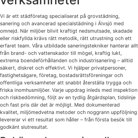
Vi är ett städföretag specialiserat på grovstädning,
sanering och avancerad specialstädning i Älvsjö med
omnejd. När miljöer blivit kraftigt nedsmutsade, skadade
eller riskfyllda krävs rätt metodik, rätt utrustning och ett
erfaret team. Våra utbildade saneringstekniker hanterar allt
från brand- och vattenskador till mögel, kraftig lukt,
extrema boendeförhållanden och industrisanering – alltid
säkert, diskret och effektivt. Vi hjälper privatpersoner,
fastighetsägare, företag, bostadsrättsföreningar och
offentliga verksamheter att snabbt återställa trygga och
friska inomhusmiljöer. Varje uppdrag inleds med inspektion
och riskbedömning, följt av en tydlig åtgärdsplan, tidslinje
och fast pris där det är möjligt. Med dokumenterad
kvalitet, miljömedvetna metoder och noggrann uppföljning
levererar vi ett resultat som håller – från första besök till
godkänt slutresultat.