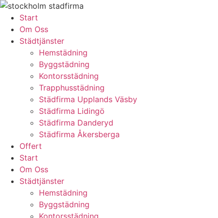
Skip
to
Start
content
Om Oss
Städtjänster
Hemstädning
Byggstädning
Kontorsstädning
Trapphusstädning
Städfirma Upplands Väsby
Städfirma Lidingö
Städfirma Danderyd
Städfirma Åkersberga
Offert
Start
Om Oss
Städtjänster
Hemstädning
Byggstädning
Kontorsstädning