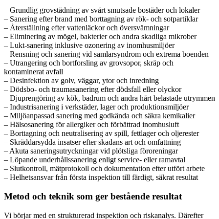
– Grundlig grovstädning av svårt smutsade bostäder och lokaler
– Sanering efter brand med borttagning av rök- och sotpartiklar
– Återställning efter vattenläckor och översvämningar
– Eliminering av mögel, bakterier och andra skadliga mikrober
– Lukt-sanering inklusive ozonering av inomhusmiljöer
– Rensning och sanering vid samlarsyndrom och extrema boenden
– Utrangering och bortforsling av grovsopor, skräp och
kontaminerat avfall
– Desinfektion av golv, väggar, ytor och inredning
– Dödsbo- och traumasanering efter dödsfall eller olyckor
– Djuprengöring av kök, badrum och andra hårt belastade utrymmen
– Industrisanering i verkstäder, lager och produktionsmiljöer
– Miljöanpassad sanering med godkända och säkra kemikalier
– Hälsosanering för allergiker och förbättrad inomhusluft
– Borttagning och neutralisering av spill, fettlager och oljerester
– Skräddarsydda insatser efter skadans art och omfattning
– Akuta saneringsutryckningar vid plötsliga föroreningar
– Löpande underhållssanering enligt service- eller ramavtal
– Slutkontroll, mätprotokoll och dokumentation efter utfört arbete
– Helhetsansvar från första inspektion till färdigt, säkrat resultat
Metod och teknik som ger bestående resultat
Vi börjar med en strukturerad inspektion och riskanalys. Därefter