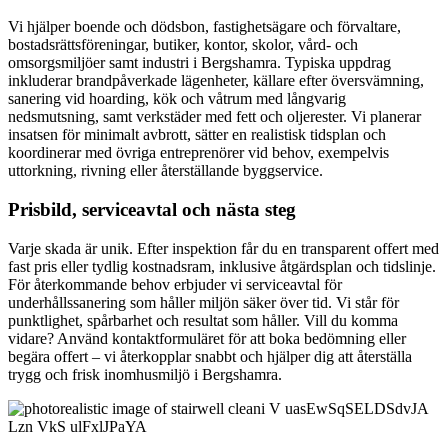
Vi hjälper boende och dödsbon, fastighetsägare och förvaltare,
bostadsrättsföreningar, butiker, kontor, skolor, vård- och
omsorgsmiljöer samt industri i Bergshamra. Typiska uppdrag
inkluderar brandpåverkade lägenheter, källare efter översvämning,
sanering vid hoarding, kök och våtrum med långvarig
nedsmutsning, samt verkstäder med fett och oljerester. Vi planerar
insatsen för minimalt avbrott, sätter en realistisk tidsplan och
koordinerar med övriga entreprenörer vid behov, exempelvis
uttorkning, rivning eller återställande byggservice.
Prisbild, serviceavtal och nästa steg
Varje skada är unik. Efter inspektion får du en transparent offert med
fast pris eller tydlig kostnadsram, inklusive åtgärdsplan och tidslinje.
För återkommande behov erbjuder vi serviceavtal för
underhållssanering som håller miljön säker över tid. Vi står för
punktlighet, spårbarhet och resultat som håller. Vill du komma
vidare? Använd kontaktformuläret för att boka bedömning eller
begära offert – vi återkopplar snabbt och hjälper dig att återställa
trygg och frisk inomhusmiljö i Bergshamra.