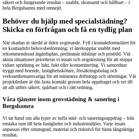
säkert och fungerande resultat – snabbt, skonsamt och hållbart – i
hela Bergshamra med omnejd.
Behöver du hjälp med specialstädning?
Skicka en förfrågan och få en tydlig plan
När skadan är skedd är tiden avgörande. Fyll i kontaktformuläret för
en kostnadsfri behovsbedömning: vi återkopplar snabbt med
rekommenderad åtgärdsplan, preliminär tidslinje och prisbild. Vid
akuta situationer prioriterar vi insats och avgränsning för att stoppa
vidare spridning av lukt, fukt eller kontaminering. Vi samordnar
tryggt med boende, fastighetsskötare, försäkringsbolag och
verksamhetsansvariga för att minimera driftstopp och störningar. Vår
projektledare är din fasta kontakt genom hela uppdraget och ser till
att allt utförs säkert, spårbart och i rätt ordning.
Våra tjänster inom grovstädning & sanering i
Bergshamra
Vi tar hand om alla typer av tuffa städ- och saneringsuppdrag – från
enstaka rum till hela fastigheter och industrimiljöer. Varje insats
anpassas efter smutsgrad, material och risknivå för bästa långsiktiga
resultat.