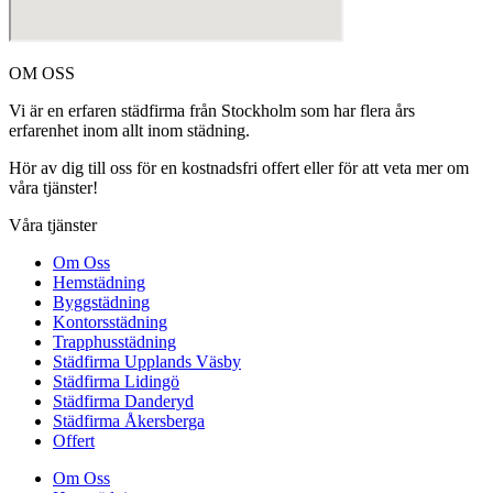
OM OSS
Vi är en erfaren städfirma från Stockholm som har flera års
erfarenhet inom allt inom städning.
Hör av dig till oss för en kostnadsfri offert eller för att veta mer om
våra tjänster!
Våra tjänster
Om Oss
Hemstädning
Byggstädning
Kontorsstädning
Trapphusstädning
Städfirma Upplands Väsby
Städfirma Lidingö
Städfirma Danderyd
Städfirma Åkersberga
Offert
Om Oss