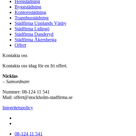
Hemstädning
Byggstädning
Kontorsstädning
Trapphusstädning
Städfirma Upplands Väsby
Städfirma Lidingö
Städfirma Danderyd
Städfirma Åkersberga
Offert
Kontakta oss
Kontakta oss idag för en fri offert.
Nicklas
–
Samordnare
Nummer: 08-124 11 541
Mail: offert@stockholm-stadfirma.se
Integritetspolicy
www.stockholm-stadfirma.se
08-124 11 541