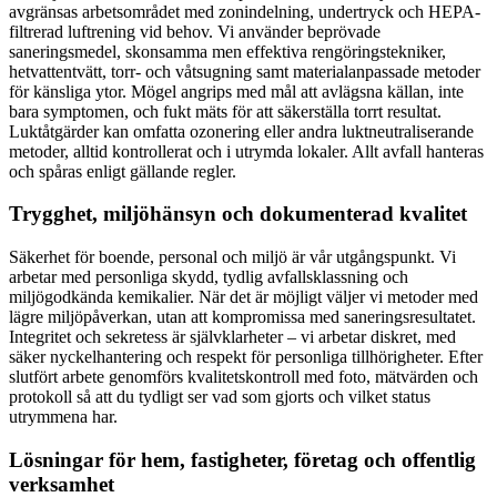
avgränsas arbetsområdet med zonindelning, undertryck och HEPA-
filtrerad luftrening vid behov. Vi använder beprövade
saneringsmedel, skonsamma men effektiva rengöringstekniker,
hetvattentvätt, torr- och våtsugning samt materialanpassade metoder
för känsliga ytor. Mögel angrips med mål att avlägsna källan, inte
bara symptomen, och fukt mäts för att säkerställa torrt resultat.
Luktåtgärder kan omfatta ozonering eller andra luktneutraliserande
metoder, alltid kontrollerat och i utrymda lokaler. Allt avfall hanteras
och spåras enligt gällande regler.
Trygghet, miljöhänsyn och dokumenterad kvalitet
Säkerhet för boende, personal och miljö är vår utgångspunkt. Vi
arbetar med personliga skydd, tydlig avfallsklassning och
miljögodkända kemikalier. När det är möjligt väljer vi metoder med
lägre miljöpåverkan, utan att kompromissa med saneringsresultatet.
Integritet och sekretess är självklarheter – vi arbetar diskret, med
säker nyckelhantering och respekt för personliga tillhörigheter. Efter
slutfört arbete genomförs kvalitetskontroll med foto, mätvärden och
protokoll så att du tydligt ser vad som gjorts och vilket status
utrymmena har.
Lösningar för hem, fastigheter, företag och offentlig
verksamhet