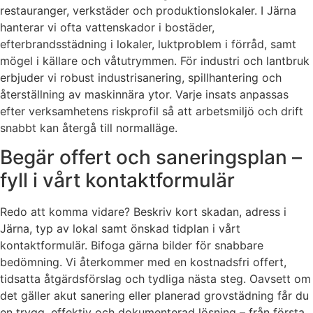
restauranger, verkstäder och produktionslokaler. I Järna
hanterar vi ofta vattenskador i bostäder,
efterbrandsstädning i lokaler, luktproblem i förråd, samt
mögel i källare och våtutrymmen. För industri och lantbruk
erbjuder vi robust industrisanering, spillhantering och
återställning av maskinnära ytor. Varje insats anpassas
efter verksamhetens riskprofil så att arbetsmiljö och drift
snabbt kan återgå till normalläge.
Begär offert och saneringsplan –
fyll i vårt kontaktformulär
Redo att komma vidare? Beskriv kort skadan, adress i
Järna, typ av lokal samt önskad tidplan i vårt
kontaktformulär. Bifoga gärna bilder för snabbare
bedömning. Vi återkommer med en kostnadsfri offert,
tidsatta åtgärdsförslag och tydliga nästa steg. Oavsett om
det gäller akut sanering eller planerad grovstädning får du
en trygg, effektiv och dokumenterad lösning – från första