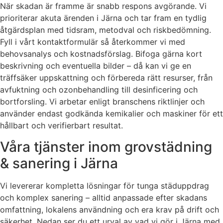
När skadan är framme är snabb respons avgörande. Vi
prioriterar akuta ärenden i Järna och tar fram en tydlig
åtgärdsplan med tidsram, metodval och riskbedömning.
Fyll i vårt kontaktformulär så återkommer vi med
behovsanalys och kostnadsförslag. Bifoga gärna kort
beskrivning och eventuella bilder – då kan vi ge en
träffsäker uppskattning och förbereda rätt resurser, från
avfuktning och ozonbehandling till desinficering och
bortforsling. Vi arbetar enligt branschens riktlinjer och
använder endast godkända kemikalier och maskiner för ett
hållbart och verifierbart resultat.
Våra tjänster inom grovstädning
& sanering i Järna
Vi levererar kompletta lösningar för tunga städuppdrag
och komplex sanering – alltid anpassade efter skadans
omfattning, lokalens användning och era krav på drift och
säkerhet. Nedan ser du ett urval av vad vi gör i Järna med