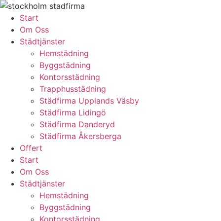
Skip
to
Start
content
Om Oss
Städtjänster
Hemstädning
Byggstädning
Kontorsstädning
Trapphusstädning
Städfirma Upplands Väsby
Städfirma Lidingö
Städfirma Danderyd
Städfirma Åkersberga
Offert
Start
Om Oss
Städtjänster
Hemstädning
Byggstädning
Kontorsstädning