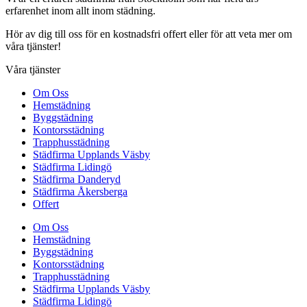
erfarenhet inom allt inom städning.
Hör av dig till oss för en kostnadsfri offert eller för att veta mer om
våra tjänster!
Våra tjänster
Om Oss
Hemstädning
Byggstädning
Kontorsstädning
Trapphusstädning
Städfirma Upplands Väsby
Städfirma Lidingö
Städfirma Danderyd
Städfirma Åkersberga
Offert
Om Oss
Hemstädning
Byggstädning
Kontorsstädning
Trapphusstädning
Städfirma Upplands Väsby
Städfirma Lidingö