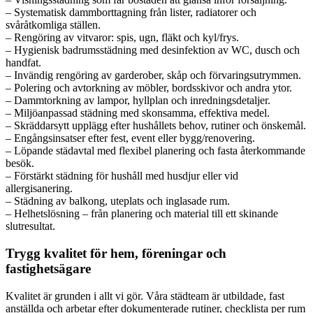
– Systematisk dammborttagning från lister, radiatorer och
svåråtkomliga ställen.
– Rengöring av vitvaror: spis, ugn, fläkt och kyl/frys.
– Hygienisk badrumsstädning med desinfektion av WC, dusch och
handfat.
– Invändig rengöring av garderober, skåp och förvaringsutrymmen.
– Polering och avtorkning av möbler, bordsskivor och andra ytor.
– Dammtorkning av lampor, hyllplan och inredningsdetaljer.
– Miljöanpassad städning med skonsamma, effektiva medel.
– Skräddarsytt upplägg efter hushållets behov, rutiner och önskemål.
– Engångsinsatser efter fest, event eller bygg/renovering.
– Löpande städavtal med flexibel planering och fasta återkommande
besök.
– Förstärkt städning för hushåll med husdjur eller vid
allergisanering.
– Städning av balkong, uteplats och inglasade rum.
– Helhetslösning – från planering och material till ett skinande
slutresultat.
Trygg kvalitet för hem, föreningar och
fastighetsägare
Kvalitet är grunden i allt vi gör. Våra städteam är utbildade, fast
anställda och arbetar efter dokumenterade rutiner, checklista per rum