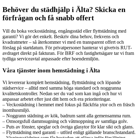
Behöver du städhjälp i Älta? Skicka en
förfrågan och få snabb offert
Vill du boka veckostädning, engångsstäd eller flyttstädning med
garanti? Vi gör det enkelt. Beskriv dina behov, frekvens och
kvadratmeter – så återkommer vi med en transparent offert och
förslag på startdatum. För privatpersoner hanterar vi givetvis RUT-
avdraget direkt på fakturan. För BRF och fastighetsägare tar vi fram
tydliga serviceavtal anpassade efter boendemiljön.
Våra tjänster inom hemstädning i Älta
Vi levererar komplett hemstädning, flyttstädning och löpande
städservice – alltid med samma höga standard och noggranna
kvalitetskontroller. Nedan ser du vad som kan ingå och hur vi
anpassar arbetet efter just ditt hem och era prioriteringar.
– Veckostädning i hemmet med fokus på fläckfria ytor och en fräsch
inomhusmiljö.
– Noggrann städning av kök, badrum samt alla gemensamma rum.
– Omsorgsfull dammsugning och våtmoppning av samtliga golv.
– Puts av fönster, speglar och övriga glasytor för klar sikt och glans.
– Flyttstädning med garanti – utförd enligt gällande branschstandard.
– Visningsstädning som får bostaden att glänsa inför försäljning.