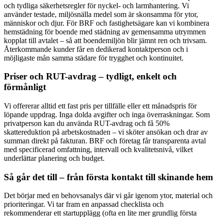
och tydliga säkerhetsregler för nyckel- och larmhantering. Vi
använder testade, miljösnälla medel som är skonsamma för ytor,
människor och djur. För BRF och fastighetsägare kan vi kombinera
hemstädning för boende med städning av gemensamma utrymmen
kopplat till avtalet – så att boendemiljön blir jämnt ren och trivsam.
Återkommande kunder får en dedikerad kontaktperson och i
möjligaste mån samma städare för trygghet och kontinuitet.
Priser och RUT-avdrag – tydligt, enkelt och
förmånligt
Vi offererar alltid ett fast pris per tillfälle eller ett månadspris för
löpande uppdrag. Inga dolda avgifter och inga överraskningar. Som
privatperson kan du använda RUT-avdrag och få 50%
skattereduktion på arbetskostnaden – vi sköter ansökan och drar av
summan direkt på fakturan. BRF och företag får transparenta avtal
med specificerad omfattning, intervall och kvalitetsnivå, vilket
underlättar planering och budget.
Så går det till – från första kontakt till skinande hem
Det börjar med en behovsanalys där vi går igenom ytor, material och
prioriteringar. Vi tar fram en anpassad checklista och
rekommenderar ett startupplägg (ofta en lite mer grundlig första