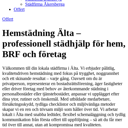
Städfirma Åkersberga
Offert
Offert
Hemstädning Älta –
professionell städhjälp för hem,
BRF och företag
Välkommen till din lokala städfirma i Älta. Vi erbjuder pålitlig,
kvalitetsdriven hemstädning med fokus på trygghet, noggrannhet
och ett skinande resultat – varje gång. Oavsett om du är
privatperson, representerar en bostadsrättsförening, äger fastigheter
eller driver företag med behov av återkommande städning i
personalbostäder eller tjänstebostäder, anpassar vi upplägget efter
dina ytor, rutiner och önskemål. Med utbildade medarbetare,
försäkringsskydd, tydliga checklistor och miljövänliga metoder
skapar vi en ren och trivsam miljö som håller över tid. Vi arbetar
lokalt i Älta med snabba ledtider, flexibel schemaläggning och tydlig
kommunikation från första offert till uppföljning – så att du får mer
tid över till annat, utan att kompromissa med kvaliteten.