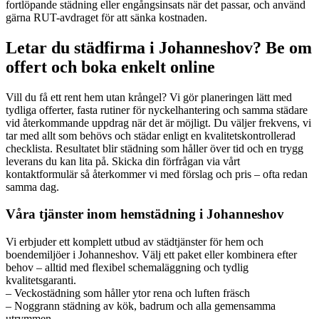
fortlöpande städning eller engångsinsats när det passar, och använd
gärna RUT-avdraget för att sänka kostnaden.
Letar du städfirma i Johanneshov? Be om
offert och boka enkelt online
Vill du få ett rent hem utan krångel? Vi gör planeringen lätt med
tydliga offerter, fasta rutiner för nyckelhantering och samma städare
vid återkommande uppdrag när det är möjligt. Du väljer frekvens, vi
tar med allt som behövs och städar enligt en kvalitetskontrollerad
checklista. Resultatet blir städning som håller över tid och en trygg
leverans du kan lita på. Skicka din förfrågan via vårt
kontaktformulär så återkommer vi med förslag och pris – ofta redan
samma dag.
Våra tjänster inom hemstädning i Johanneshov
Vi erbjuder ett komplett utbud av städtjänster för hem och
boendemiljöer i Johanneshov. Välj ett paket eller kombinera efter
behov – alltid med flexibel schemaläggning och tydlig
kvalitetsgaranti.
– Veckostädning som håller ytor rena och luften fräsch
– Noggrann städning av kök, badrum och alla gemensamma
utrymmen