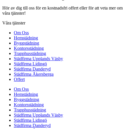
Hör av dig till oss för en kostnadsfri offert eller för att veta mer om
våra tjänster!
Våra tjänster
Om Oss
Hemstädning
Byggstädning
Kontorsstädning
Trapphusstädning
Städfirma Upplands Väsby
Städfirma Lidingö
Städfirma Danderyd
Städfirma Åkersberga
Offert
Om Oss
Hemstädning
Byggstädning
Kontorsstädning
Trapphusstädning
Städfirma Upplands Väsby
Städfirma Lidingö
Städfirma Danderyd