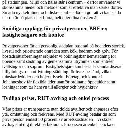
på städningen. Miljö och hälsa står i centrum – därför använder vi
skonsamma medel och metoder som är effektiva utan starka dofter.
Smarta nyckelrutiner och diskreta arbetsflöden gör att vi kan städa
när du är på plats eller borta, helt efter dina önskemål.
Smidiga upplägg för privatpersoner, BRF:er,
fastighetsägare och kontor
Privatpersoner får en personlig städplan baserad på boendets storlek,
livsstil och prioriterade områden som kök, badrum och golv. För
bostadsrättsföreningar erbjuder vi bokningsbar hemstädning för
boende samt städning av gemensamma utrymmen som entréer,
tvättstugor och soprum. Fastighetsägare kan beställa standardiserad
inflyttnings- och utflyttningsstädning för hyresbestånd, vilket
minskar ledtider och höjer trivseln. Företag och kontor i
Johanneshov får flexibla tider utanför ordinarie öppettider samt
lösningar som tar hänsyn till allergier och hygienkrav.
Tydliga priser, RUT-avdrag och enkel process
Våra priser är transparenta utan dolda avgifter och anpassas efter
yta, omfattning och frekvens. Med RUT-avdrag betalar du som
privatperson endast 50 procent av arbetskostnaden – vi sköter
avdraget åt dig direkt på fakturan. Processen är enkel: skicka en