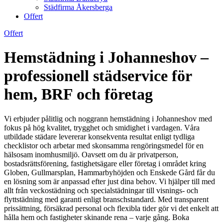
Städfirma Åkersberga
Offert
Offert
Hemstädning i Johanneshov –
professionell städservice för
hem, BRF och företag
Vi erbjuder pålitlig och noggrann hemstädning i Johanneshov med
fokus på hög kvalitet, trygghet och smidighet i vardagen. Våra
utbildade städare levererar konsekventa resultat enligt tydliga
checklistor och arbetar med skonsamma rengöringsmedel för en
hälsosam inomhusmiljö. Oavsett om du är privatperson,
bostadsrättsförening, fastighetsägare eller företag i området kring
Globen, Gullmarsplan, Hammarbyhöjden och Enskede Gård får du
en lösning som är anpassad efter just dina behov. Vi hjälper till med
allt från veckostädning och specialstädningar till visnings- och
flyttstädning med garanti enligt branschstandard. Med transparent
prissättning, försäkrad personal och flexibla tider gör vi det enkelt att
hålla hem och fastigheter skinande rena – varje gång. Boka