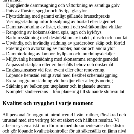
– Djupgående dammsugning och våttorkning av samtliga golv
– Puts av fönster, speglar och övriga glasytor
– Flyttstädning med garanti enligt gällande branschpraxis
– Visningsstädning inför försäljning av bostad eller lägenhet
– Dammavtorkning av lister, element och svåråtkomliga vinklar
– Rengöring av köksmaskiner, spis, ugn och kyl/frys
– Badrumsstädning med desinfektion av toalett, dusch och handfat
– Utvändig och invändig städning av garderober, skåp och förråd
– Polering och avtorkning av möbler, bänkar och andra ytor
– Dammtorkning av lampor, hyllplan och inredningsdetaljer
– Miljövänlig hemstädning med skonsamma rengöringsmedel
– Anpassad städplan efter ert hushålls behov och önskemål
– Engångsinsatser vid fest, event eller efter renovering
– Löpande hemstäd enligt avtal med flexibel schemaläggning
– Extra noggrann städning vid husdjur eller allergisanering
– Städning av balkonger, uteplatser och inglasade uterum
– Komplett städleverans – från planering till skinande slutresultat
Kvalitet och trygghet i varje moment
All personal är noggrant introducerad i våra rutiner, försäkrad och
utrustad med rätt verktyg för ett säkert och hållbart resultat. Vi
arbetar systematiskt rum för rum med dokumenterade checklistor
och gör löpande kvalitetskontroller för att säkerställa en jämn nivå