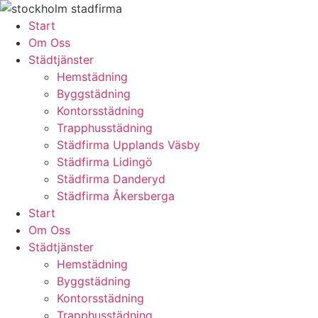
Skip
to
Start
content
Om Oss
Städtjänster
Hemstädning
Byggstädning
Kontorsstädning
Trapphusstädning
Städfirma Upplands Väsby
Städfirma Lidingö
Städfirma Danderyd
Städfirma Åkersberga
Start
Om Oss
Städtjänster
Hemstädning
Byggstädning
Kontorsstädning
Trapphusstädning