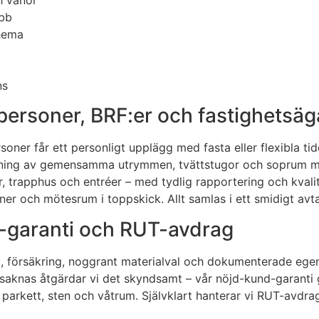
obb
chema
ns
personer, BRF:er och fastighetsäg
soner får ett personligt upplägg med fasta eller flexibla t
dning av gemensamma utrymmen, tvättstugor och soprum me
r, trapphus och entréer – med tydlig rapportering och kvalit
ner och mötesrum i toppskick. Allt samlas i ett smidigt avt
d-garanti och RUT-avdrag
, försäkring, noggrant materialval och dokumenterade egenk
saknas åtgärdar vi det skyndsamt – vår nöjd-kund-garanti gö
arkett, sten och våtrum. Självklart hanterar vi RUT-avdrag