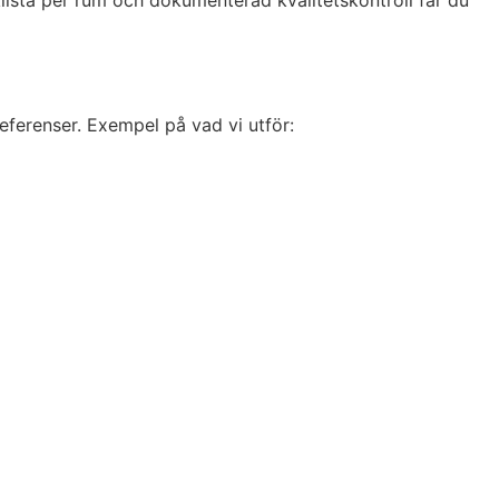
klista per rum och dokumenterad kvalitetskontroll får du
referenser. Exempel på vad vi utför: