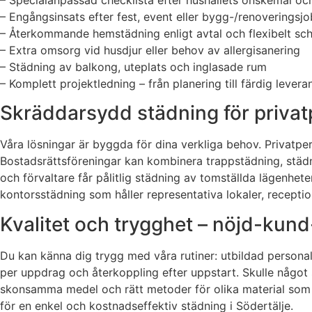
– Engångsinsats efter fest, event eller bygg-/renoveringsj
– Återkommande hemstädning enligt avtal och flexibelt s
– Extra omsorg vid husdjur eller behov av allergisanering
– Städning av balkong, uteplats och inglasade rum
– Komplett projektledning – från planering till färdig levera
Skräddarsydd städning för privat
Våra lösningar är byggda för dina verkliga behov. Privatper
Bostadsrättsföreningar kan kombinera trappstädning, stä
och förvaltare får pålitlig städning av tomställda lägenhete
kontorsstädning som håller representativa lokaler, receptio
Kvalitet och trygghet – nöjd-kun
Du kan känna dig trygg med våra rutiner: utbildad personal
per uppdrag och återkoppling efter uppstart. Skulle något 
skonsamma medel och rätt metoder för olika material som p
för en enkel och kostnadseffektiv städning i Södertälje.