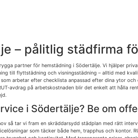
e – pålitlig städfirma 
 trygga partner för hemstädning i Södertälje. Vi hjälper pri
 till flyttstädning och visningsstädning – alltid med kvali
om arbetar efter checklista anpassad efter dina ytor och ön
avdrag på arbetskostnaden blir det enkelt att hålla rent och
jd.
vice i Södertälje? Be om offer
ov så tar vi fram en skräddarsydd städplan med rätt interva
ervicelösningar som täcker både hem, trapphus och kontor. R