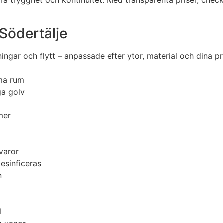
tra trygghet och kontinuitet. Med transparenta priser, chec
.
Södertälje
ningar och flytt – anpassade efter ytor, material och dina p
ma rum
a golv
mer
tvaror
esinficeras
n
l
h vanor