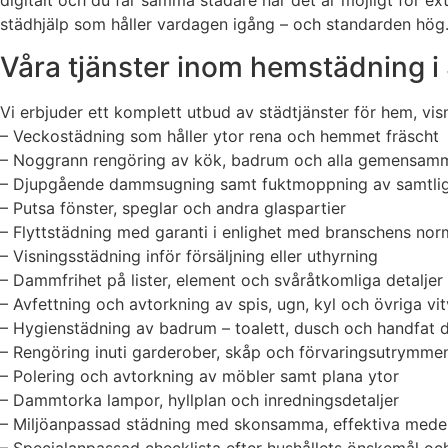
digitalt och du får samma städare när det är möjligt för ex
städhjälp som håller vardagen igång – och standarden hög
Våra tjänster inom hemstädning i 
Vi erbjuder ett komplett utbud av städtjänster för hem, vis
– Veckostädning som håller ytor rena och hemmet fräscht
– Noggrann rengöring av kök, badrum och alla gemensam
– Djupgående dammsugning samt fuktmoppning av samtlig
– Putsa fönster, speglar och andra glaspartier
– Flyttstädning med garanti i enlighet med branschens nor
– Visningsstädning inför försäljning eller uthyrning
– Dammfrihet på lister, element och svåråtkomliga detaljer
– Avfettning och avtorkning av spis, ugn, kyl och övriga vi
– Hygienstädning av badrum – toalett, dusch och handfat d
– Rengöring inuti garderober, skåp och förvaringsutrymme
– Polering och avtorkning av möbler samt plana ytor
– Dammtorka lampor, hyllplan och inredningsdetaljer
– Miljöanpassad städning med skonsamma, effektiva mede
– Specialanpassad checklista efter hushållets önskemål oc