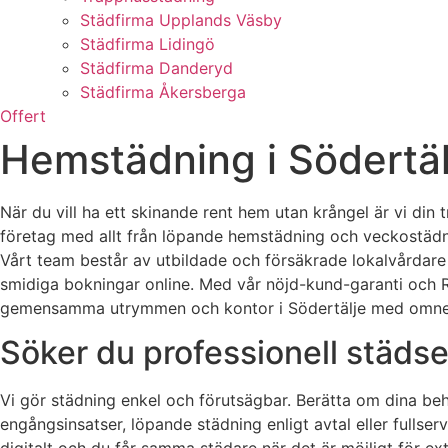
Städfirma Upplands Väsby
Städfirma Lidingö
Städfirma Danderyd
Städfirma Åkersberga
Offert
Hemstädning i Södertälj
När du vill ha ett skinande rent hem utan krångel är vi din
företag med allt från löpande hemstädning och veckostädning
Vårt team består av utbildade och försäkrade lokalvårdare s
smidiga bokningar online. Med vår nöjd-kund-garanti och RUT-
gemensamma utrymmen och kontor i Södertälje med omne
Söker du professionell städser
Vi gör städning enkel och förutsägbar. Berätta om dina beh
engångsinsatser, löpande städning enligt avtal eller fulls