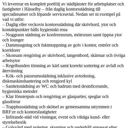
Vi levererar en komplett portfölj av städtjänster för arbetsplatser och
fastigheter i Hässelby – från daglig kontorsstädning till
specialinsatser och löpande serviceavtal. Nedan ser ni exempel på
vad vi utför:
– Daglig eller veckovis kontorsstädning där skrivbord, ytor och
kontaktpunkter hålls hygieniskt rena
– Noggrann städning av konferensrum, mötesrum samt öppna ytor
och lounger
– Dammsugning och fuktmoppning av golv i kontor, entréer och
korridorer
– Skonsam rengöring av skrivbord, tangentbord, skärmar och övriga
arbetsytor
– Regelbunden tömning av kärl samt korrekt sortering av avfall och
återvinning
– Kök- och pausrumsstädning inklusive avtorkning,
diskmaskinshantering och rengjord kyl
– Sanitetsstädning av WC och badrum med desinficerande,
hygieniska metoder
– Klar fönsterputs och rengöring av glaspartier, speglar och
glasdörrar
– Trapphusstädning och skötsel av gemensamma utrymmen i
BRF:er och kontorsfastigheter
– Införande-städ vid visningar, event och viktiga kund- eller
styrelsebesök
– Golvvård med polering, skurning och underhåll anpassat efter