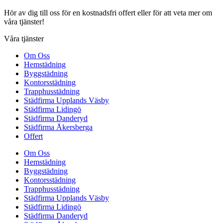
Hör av dig till oss för en kostnadsfri offert eller för att veta mer om
våra tjänster!
Våra tjänster
Om Oss
Hemstädning
Byggstädning
Kontorsstädning
Trapphusstädning
Städfirma Upplands Väsby
Städfirma Lidingö
Städfirma Danderyd
Städfirma Åkersberga
Offert
Om Oss
Hemstädning
Byggstädning
Kontorsstädning
Trapphusstädning
Städfirma Upplands Väsby
Städfirma Lidingö
Städfirma Danderyd