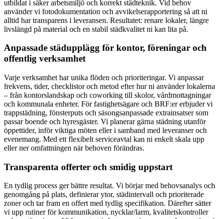
utbildat i säker arbetsmiljö och korrekt städteknik. Vid behov
använder vi fotodokumentation och avvikelserapportering så att ni
alltid har transparens i leveransen. Resultatet: renare lokaler, längre
livslängd på material och en stabil städkvalitet ni kan lita på.
Anpassade städupplägg för kontor, föreningar och
offentlig verksamhet
Varje verksamhet har unika flöden och prioriteringar. Vi anpassar
frekvens, tider, checklistor och metod efter hur ni använder lokalerna
– från kontorslandskap och coworking till skolor, vårdmottagningar
och kommunala enheter. För fastighetsägare och BRF:er erbjuder vi
trappstädning, fönsterputs och säsongsanpassade extrainsatser som
passar boende och hyresgäster. Vi planerar gärna städning utanför
öppettider, inför viktiga möten eller i samband med leveranser och
evenemang. Med ett flexibelt serviceavtal kan ni enkelt skala upp
eller ner omfattningen när behoven förändras.
Transparenta offerter och smidig uppstart
En tydlig process ger bättre resultat. Vi börjar med behovsanalys och
genomgång på plats, definierar ytor, städintervall och prioriterade
zoner och tar fram en offert med tydlig specifikation. Därefter sätter
vi upp rutiner för kommunikation, nycklar/larm, kvalitetskontroller