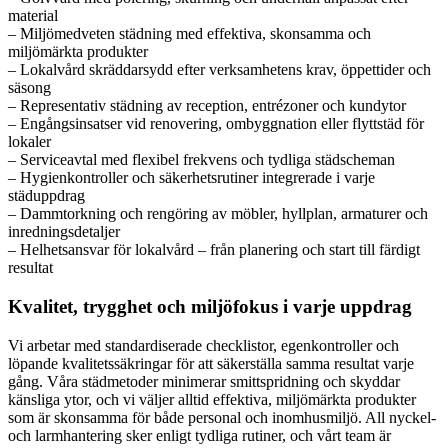
material
– Miljömedveten städning med effektiva, skonsamma och
miljömärkta produkter
– Lokalvård skräddarsydd efter verksamhetens krav, öppettider och
säsong
– Representativ städning av reception, entrézoner och kundytor
– Engångsinsatser vid renovering, ombyggnation eller flyttstäd för
lokaler
– Serviceavtal med flexibel frekvens och tydliga städscheman
– Hygienkontroller och säkerhetsrutiner integrerade i varje
städuppdrag
– Dammtorkning och rengöring av möbler, hyllplan, armaturer och
inredningsdetaljer
– Helhetsansvar för lokalvård – från planering och start till färdigt
resultat
Kvalitet, trygghet och miljöfokus i varje uppdrag
Vi arbetar med standardiserade checklistor, egenkontroller och
löpande kvalitetssäkringar för att säkerställa samma resultat varje
gång. Våra städmetoder minimerar smittspridning och skyddar
känsliga ytor, och vi väljer alltid effektiva, miljömärkta produkter
som är skonsamma för både personal och inomhusmiljö. All nyckel-
och larmhantering sker enligt tydliga rutiner, och vårt team är