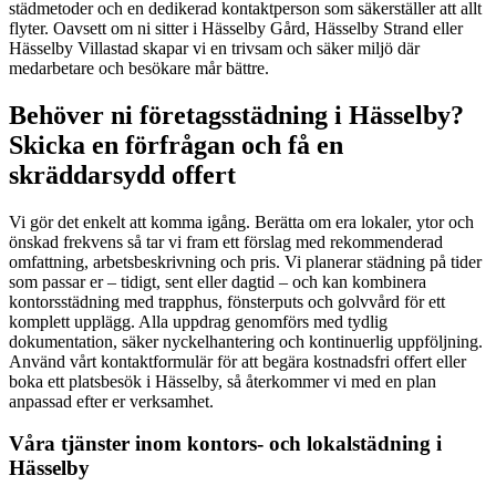
städmetoder och en dedikerad kontaktperson som säkerställer att allt
flyter. Oavsett om ni sitter i Hässelby Gård, Hässelby Strand eller
Hässelby Villastad skapar vi en trivsam och säker miljö där
medarbetare och besökare mår bättre.
Behöver ni företagsstädning i Hässelby?
Skicka en förfrågan och få en
skräddarsydd offert
Vi gör det enkelt att komma igång. Berätta om era lokaler, ytor och
önskad frekvens så tar vi fram ett förslag med rekommenderad
omfattning, arbetsbeskrivning och pris. Vi planerar städning på tider
som passar er – tidigt, sent eller dagtid – och kan kombinera
kontorsstädning med trapphus, fönsterputs och golvvård för ett
komplett upplägg. Alla uppdrag genomförs med tydlig
dokumentation, säker nyckelhantering och kontinuerlig uppföljning.
Använd vårt kontaktformulär för att begära kostnadsfri offert eller
boka ett platsbesök i Hässelby, så återkommer vi med en plan
anpassad efter er verksamhet.
Våra tjänster inom kontors- och lokalstädning i
Hässelby