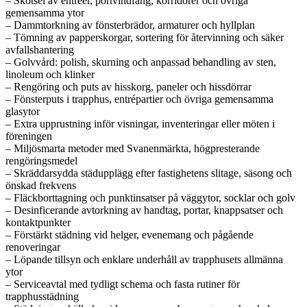
– Skötsel av entréer, portvindfång, korridorer och övriga
gemensamma ytor
– Dammtorkning av fönsterbrädor, armaturer och hyllplan
– Tömning av papperskorgar, sortering för återvinning och säker
avfallshantering
– Golvvård: polish, skurning och anpassad behandling av sten,
linoleum och klinker
– Rengöring och puts av hisskorg, paneler och hissdörrar
– Fönsterputs i trapphus, entrépartier och övriga gemensamma
glasytor
– Extra upprustning inför visningar, inventeringar eller möten i
föreningen
– Miljösmarta metoder med Svanenmärkta, högpresterande
rengöringsmedel
– Skräddarsydda städupplägg efter fastighetens slitage, säsong och
önskad frekvens
– Fläckborttagning och punktinsatser på väggytor, socklar och golv
– Desinficerande avtorkning av handtag, portar, knappsatser och
kontaktpunkter
– Förstärkt städning vid helger, evenemang och pågående
renoveringar
– Löpande tillsyn och enklare underhåll av trapphusets allmänna
ytor
– Serviceavtal med tydligt schema och fasta rutiner för
trapphusstädning