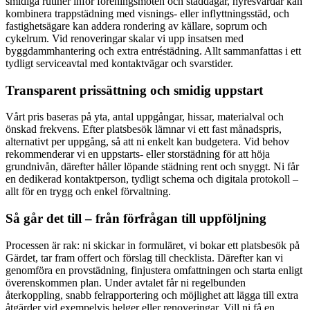
smidiga rutiner inför föreningsmöten och städdagar, hyresvärdar kan
kombinera trappstädning med visnings- eller inflyttningsstäd, och
fastighetsägare kan addera rondering av källare, soprum och
cykelrum. Vid renoveringar skalar vi upp insatsen med
byggdammhantering och extra entréstädning. Allt sammanfattas i ett
tydligt serviceavtal med kontaktvägar och svarstider.
Transparent prissättning och smidig uppstart
Vårt pris baseras på yta, antal uppgångar, hissar, materialval och
önskad frekvens. Efter platsbesök lämnar vi ett fast månadspris,
alternativt per uppgång, så att ni enkelt kan budgetera. Vid behov
rekommenderar vi en uppstarts- eller storstädning för att höja
grundnivån, därefter håller löpande städning rent och snyggt. Ni får
en dedikerad kontaktperson, tydligt schema och digitala protokoll –
allt för en trygg och enkel förvaltning.
Så går det till – från förfrågan till uppföljning
Processen är rak: ni skickar in formuläret, vi bokar ett platsbesök på
Gärdet, tar fram offert och förslag till checklista. Därefter kan vi
genomföra en provstädning, finjustera omfattningen och starta enligt
överenskommen plan. Under avtalet får ni regelbunden
återkoppling, snabb felrapportering och möjlighet att lägga till extra
åtgärder vid exempelvis helger eller renoveringar. Vill ni få en