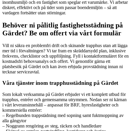
inomhusmiljö och en fastighet som speglar ert varumärke. Vi arbetar
diskret, effektivt och på tider som passar boendemiljön – så att
vardagen fortsätter utan störningar.
Behöver ni pålitlig fastighetsstädning på
Gärdet? Be om offert via vårt formulär
Vill ni säkra en problemfri drift och skinande trapphus utan att lägga
mer tid i förvaltningen? Vi tar fram en skräddarsydd plan, inklusive
frekvens, checklistor och uppföljning. Fyll i kontaktformuläret för en
kostnadsfri behovsanalys och offert. Vi genomför gärna ett
platsbesök på Gärdet och kan även erbjuda provstädning innan ni
tecknar serviceavtal.
Våra tjänster inom trapphusstädning på Gärdet
Som lokalt verksamma på Gärdet erbjuder vi ett komplett utbud för
trapphus, entréer och gemensamma utrymmen. Nedan ser ni kärnan
i vårt leveransinnehåll – anpassat för BRF, hyresfastigheter och
kommersiella entréer:
– Regelbunden trappstädning med sopning samt fuktmoppning av
alla gångytor
– Noggrann rengöring av steg, räcken och handledare