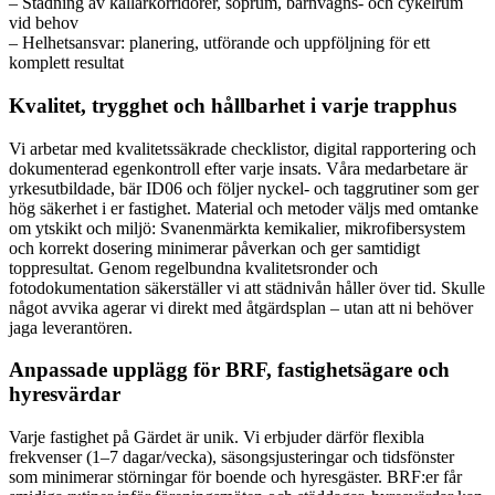
– Städning av källarkorridorer, soprum, barnvagns- och cykelrum
vid behov
– Helhetsansvar: planering, utförande och uppföljning för ett
komplett resultat
Kvalitet, trygghet och hållbarhet i varje trapphus
Vi arbetar med kvalitetssäkrade checklistor, digital rapportering och
dokumenterad egenkontroll efter varje insats. Våra medarbetare är
yrkesutbildade, bär ID06 och följer nyckel- och taggrutiner som ger
hög säkerhet i er fastighet. Material och metoder väljs med omtanke
om ytskikt och miljö: Svanenmärkta kemikalier, mikrofibersystem
och korrekt dosering minimerar påverkan och ger samtidigt
toppresultat. Genom regelbundna kvalitetsronder och
fotodokumentation säkerställer vi att städnivån håller över tid. Skulle
något avvika agerar vi direkt med åtgärdsplan – utan att ni behöver
jaga leverantören.
Anpassade upplägg för BRF, fastighetsägare och
hyresvärdar
Varje fastighet på Gärdet är unik. Vi erbjuder därför flexibla
frekvenser (1–7 dagar/vecka), säsongsjusteringar och tidsfönster
som minimerar störningar för boende och hyresgäster. BRF:er får