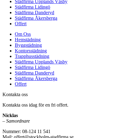
Städfirma Upplands Väsby
Städfirma Lidingö
Städfirma Danderyd
Städfirma Åkersberga
Offert
Om Oss
Hemstädning
Byggstädning
Kontorsstädning
Trapphusstädning
Städfirma Upplands Väsby
Städfirma Lidingö
Städfirma Danderyd
Städfirma Åkersberga
Offert
Kontakta oss
Kontakta oss idag för en fri offert.
Nicklas
–
Samordnare
Nummer: 08-124 11 541
Mail: offert@stockholm-stadfirma.se