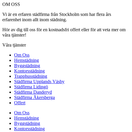
OM OSS
Vi är en erfaren städfirma från Stockholm som har flera års
erfarenhet inom allt inom städning.
Hör av dig till oss för en kostnadsfri offert eller för att veta mer om
våra tjänster!
Våra tjänster
Om Oss
Hemstädning
Byggstädning
Kontorsstädning
Trapphusstädning
Städfirma Upplands Väsby
Städfirma Lidingö
Städfirma Danderyd
Städfirma Åkersberga
Offert
Om Oss
Hemstädning
Byggstädning
Kontorsstädning