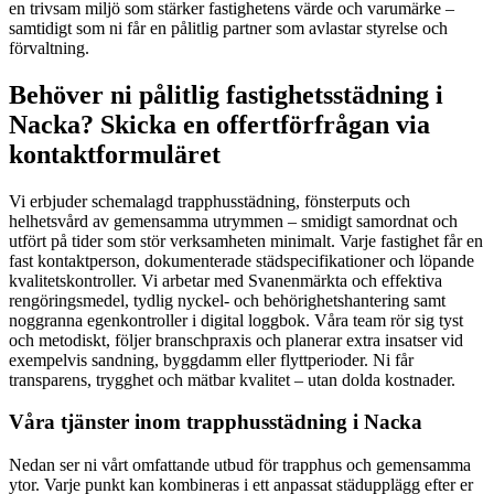
en trivsam miljö som stärker fastighetens värde och varumärke –
samtidigt som ni får en pålitlig partner som avlastar styrelse och
förvaltning.
Behöver ni pålitlig fastighetsstädning i
Nacka? Skicka en offertförfrågan via
kontaktformuläret
Vi erbjuder schemalagd trapphusstädning, fönsterputs och
helhetsvård av gemensamma utrymmen – smidigt samordnat och
utfört på tider som stör verksamheten minimalt. Varje fastighet får en
fast kontaktperson, dokumenterade städspecifikationer och löpande
kvalitetskontroller. Vi arbetar med Svanenmärkta och effektiva
rengöringsmedel, tydlig nyckel- och behörighetshantering samt
noggranna egenkontroller i digital loggbok. Våra team rör sig tyst
och metodiskt, följer branschpraxis och planerar extra insatser vid
exempelvis sandning, byggdamm eller flyttperioder. Ni får
transparens, trygghet och mätbar kvalitet – utan dolda kostnader.
Våra tjänster inom trapphusstädning i Nacka
Nedan ser ni vårt omfattande utbud för trapphus och gemensamma
ytor. Varje punkt kan kombineras i ett anpassat städupplägg efter er