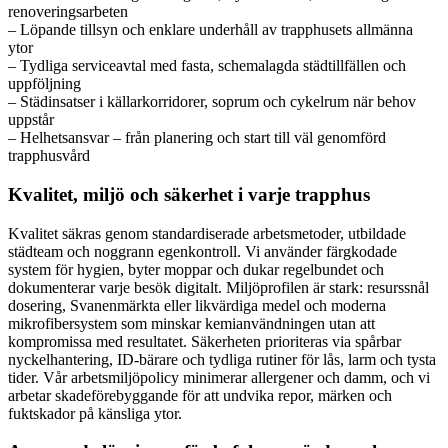
renoveringsarbeten
– Löpande tillsyn och enklare underhåll av trapphusets allmänna
ytor
– Tydliga serviceavtal med fasta, schemalagda städtillfällen och
uppföljning
– Städinsatser i källarkorridorer, soprum och cykelrum när behov
uppstår
– Helhetsansvar – från planering och start till väl genomförd
trapphusvård
Kvalitet, miljö och säkerhet i varje trapphus
Kvalitet säkras genom standardiserade arbetsmetoder, utbildade
städteam och noggrann egenkontroll. Vi använder färgkodade
system för hygien, byter moppar och dukar regelbundet och
dokumenterar varje besök digitalt. Miljöprofilen är stark: resurssnål
dosering, Svanenmärkta eller likvärdiga medel och moderna
mikrofibersystem som minskar kemianvändningen utan att
kompromissa med resultatet. Säkerheten prioriteras via spårbar
nyckelhantering, ID-bärare och tydliga rutiner för lås, larm och tysta
tider. Vår arbetsmiljöpolicy minimerar allergener och damm, och vi
arbetar skadeförebyggande för att undvika repor, märken och
fuktskador på känsliga ytor.