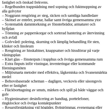
fastighet och önskad frekvens.
– Regelbunden trappstädning med sopning och fuktmoppning av
alla golvytor
– Noggrann rengöring av steg, räcken och samtliga handledare
– Skötsel av entréer, portar, hallar samt övriga gemensamma ytor
– Systematisk dammtorkning av fönsterbrädor, armaturer och
hyllplan
– Tömning av papperskorgar och sorterad hantering av återvinning
och avfall
– Golvvård: polering, skurning och lämplig behandling för sten,
klinker och linoleum
– Rengöring av hisskabiner, knappsatser och hissdörrar på varje
våningsplan
– Klart glas – fönsterputs i trapphus och övriga gemensamma rum
– Extra finputs inför visningar, inventeringar eller kommande
föreningsmöten
– Miljösmarta metoder med effektiva, lågkemiska och Svanenmärkta
medel
– Behovsbaserade scheman – dagligen, veckovis eller säsongsvis
efter er fastighet
– Fläckborttagning av smuts, märken och spill på både väggar och
golv
– Hygieninsatser: desinficering av handtag, porttelefoner,
ringklockor och övriga kontaktpunkter
– Resursförstärkning vid högtider, flyttströmmar, evenemang eller