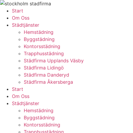
Skip
to
Start
content
Om Oss
Städtjänster
Hemstädning
Byggstädning
Kontorsstädning
Trapphusstädning
Städfirma Upplands Väsby
Städfirma Lidingö
Städfirma Danderyd
Städfirma Åkersberga
Start
Om Oss
Städtjänster
Hemstädning
Byggstädning
Kontorsstädning
Trapphusstädning