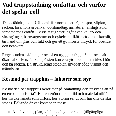
Vad trappstädning omfattar och varför
det spelar roll
Trappstädning i en BRF omfattar normalt entré, trappor, vilplan,
räcken, hiss, fönsterbänkar, dörrhandtag, armaturer, anslagstavlor
samt mattor i entrén. I vissa fastigheter ingår även källar- och
vindsgångar, barnvagnsrum och cykelrum. Rätt metod minskar slit,
tar hand om grus och fukt och ger ett gott första intryck för boende
och besökare.
Regelbunden städning är också en trygghetsfråga. Sand och salt
ökar halkrisken, fel kem på sten kan etsa ytor och damm trivs i hörn
och på räcken. En strukturerad städplan skyddar både ytskikt och
människor.
Kostnad per trapphus – faktorer som styr
Kostnaden per trapphus beror mer på omfattning och frekvens än på
en enskild “prislista”. Entreprenörer räknar tid och material utifrån
hur mycket smuts som tillförs, hur ytorna ser ut och hur ofta de ska
städas. Följande driver kostnaden mest:
Antal våningsplan, vilplan och yta per plan (tillgängliga