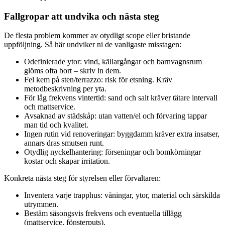
Fallgropar att undvika och nästa steg
De flesta problem kommer av otydligt scope eller bristande
uppföljning. Så här undviker ni de vanligaste misstagen:
Odefinierade ytor: vind, källargångar och barnvagnsrum
glöms ofta bort – skriv in dem.
Fel kem på sten/terrazzo: risk för etsning. Kräv
metodbeskrivning per yta.
För låg frekvens vintertid: sand och salt kräver tätare intervall
och mattservice.
Avsaknad av städskåp: utan vatten/el och förvaring tappar
man tid och kvalitet.
Ingen rutin vid renoveringar: byggdamm kräver extra insatser,
annars dras smutsen runt.
Otydlig nyckelhantering: förseningar och bomkörningar
kostar och skapar irritation.
Konkreta nästa steg för styrelsen eller förvaltaren:
Inventera varje trapphus: våningar, ytor, material och särskilda
utrymmen.
Bestäm säsongsvis frekvens och eventuella tillägg
(mattservice, fönsterputs).