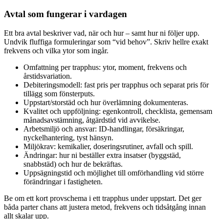
Avtal som fungerar i vardagen
Ett bra avtal beskriver vad, när och hur – samt hur ni följer upp.
Undvik fluffiga formuleringar som “vid behov”. Skriv hellre exakt
frekvens och vilka ytor som ingår.
Omfattning per trapphus: ytor, moment, frekvens och
årstidsvariation.
Debiteringsmodell: fast pris per trapphus och separat pris för
tillägg som fönsterputs.
Uppstart/storstäd och hur överlämning dokumenteras.
Kvalitet och uppföljning: egenkontroll, checklista, gemensam
månadsavstämning, åtgärdstid vid avvikelse.
Arbetsmiljö och ansvar: ID-handlingar, försäkringar,
nyckelhantering, tyst hänsyn.
Miljökrav: kemikalier, doseringsrutiner, avfall och spill.
Ändringar: hur ni beställer extra insatser (byggstäd,
snabbstäd) och hur de bekräftas.
Uppsägningstid och möjlighet till omförhandling vid större
förändringar i fastigheten.
Be om ett kort provschema i ett trapphus under uppstart. Det ger
båda parter chans att justera metod, frekvens och tidsåtgång innan
allt skalar upp.