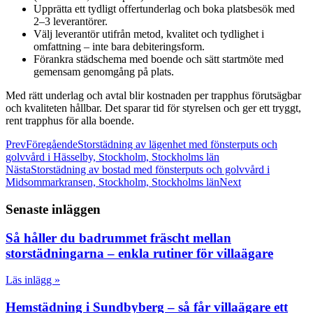
Upprätta ett tydligt offertunderlag och boka platsbesök med
2–3 leverantörer.
Välj leverantör utifrån metod, kvalitet och tydlighet i
omfattning – inte bara debiteringsform.
Förankra städschema med boende och sätt startmöte med
gemensam genomgång på plats.
Med rätt underlag och avtal blir kostnaden per trapphus förutsägbar
och kvaliteten hållbar. Det sparar tid för styrelsen och ger ett tryggt,
rent trapphus för alla boende.
Prev
Föregående
Storstädning av lägenhet med fönsterputs och
golvvård i Hässelby, Stockholm, Stockholms län
Nästa
Storstädning av bostad med fönsterputs och golvvård i
Midsommarkransen, Stockholm, Stockholms län
Next
Senaste inläggen
Så håller du badrummet fräscht mellan
storstädningarna – enkla rutiner för villaägare
Läs inlägg »
Hemstädning i Sundbyberg – så får villaägare ett