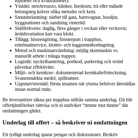
löpmeter och kvadratmeter).
Ytskikt: sten/terrazzo, klinker, linoleum, trä eller målade
betongsteg kräver olika metoder och kem.
Smutsbelastning: närhet till gata, barnvagnar, husdjur,
byggnationer och sandning vintertid.
Städfrekvens: daglig, flera gånger i veckan eller veckovis;
årstidsvariation kan vara klokt.
Tillägg: hissrengöring, fönsterputs i trapphus,
entrémattservice, klotter- och tuggummiborttagning.
Metod och maskinanvändning: möjlig skurmaskin vs.
manuellt arbete i trånga trappor.
Logistik: nyckelhantering, portkod, parkering och restid
påverkar effektivitet.
Miljö- och kemkrav: dokumenterad kemikalieförteckning,
Svanenmärkta medel, spillrutiner.
Uppstart/storstäd: första insatsen när ytorna behöver återställas
innan normal rutin.
Be leverantörer räkna per trapphus utifrån samma underlag. Då blir
offertjämförelser rättvisa och ni undviker “timme mot timme” där
omfattningen glider.
Underlag till offert – så beskriver ni omfattningen
Ett tydligt underlag sparar pengar och diskussioner. Beskriv