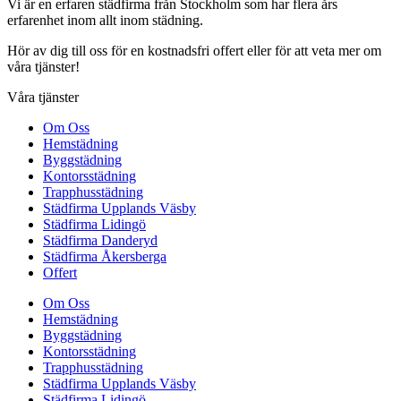
Vi är en erfaren städfirma från Stockholm som har flera års
erfarenhet inom allt inom städning.
Hör av dig till oss för en kostnadsfri offert eller för att veta mer om
våra tjänster!
Våra tjänster
Om Oss
Hemstädning
Byggstädning
Kontorsstädning
Trapphusstädning
Städfirma Upplands Väsby
Städfirma Lidingö
Städfirma Danderyd
Städfirma Åkersberga
Offert
Om Oss
Hemstädning
Byggstädning
Kontorsstädning
Trapphusstädning
Städfirma Upplands Väsby
Städfirma Lidingö