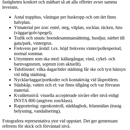
fastigheten konkret och mätbart så att alla offerter avser samma
leverans.
Antal trapphus, våningar per huskropp och om det finns
halvplan.
Ytmaterial per zon: entré, steg, vilplan, socklar, räcken, hiss
(väggar/golv/spegel).
Trafik och smuts: boendesammansättning, husdjur, närhet till
gata/park, vintergrus.
Frekvens per årstid: t.ex. höjd frekvens vinter/pollenperiod,
normal sommar.
Utrymmen som ska med: källargångar, vind, cykel- och
barnvagnsrum, soprum (om aktuellt).
Tidsfönster: vilka dagar/tider städning får ske och tyst hänsyn
vid tidig städning.
Nycklar/taggar/portkoder och kontaktväg vid låsproblem.
Städskåp, vatten och el: var finns tillgång och var förvaras
material.
Kvalitetsnivå: visuella accepterade nivåer eller nivå enligt
INSTA 800 (angiven zon/klass).
Rapportering: egenkontroll, städdagbok, felanmälan (trasig
belysning, vandalisering).
Fotografera representativa ytor vid uppstart. Det ger gemensam
referens för skick och förväntad nivå.