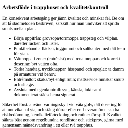
Arbetsflöde i trapphuset och kvalitetskontroll
En konsekvent arbetsgång ger jämn kvalitet och minskar fel. Be om
att få städmetoden beskriven, särskilt hur man undviker att sprida
smuts mellan plan.
Börja uppifrån: grovsopa/torrmoppa trappsteg och vilplan,
därefter räcken och lister.
Punktbehandla fläckar, tuggummi och saltkanter med rätt kem
för ytan.
Våtmoppa i zoner (entré sist) med rena moppar och korrekt
dosering; byt vatten ofta.
Torka handtag, tryckknappar, hisspanel och speglar; ta damm
på armaturer vid behov.
Entrémattor: skaka/byt enligt rutin; mattservice minskar smuts
och slitage.
Avsluta med egenkontroll: syn, känsla, lukt samt
dokumenterat städschema signerat.
Säkerhet först: använd varningsskylt vid våta golv, rätt dosering för
att undvika hal yta, och stäng dörrar efter er. Leverantören ska ha
riskbedömning, kemikalieförteckning och rutiner för spill. Kvalitet
säkras bäst genom regelbundna rondlistor och stickprov, gärna med
gemensam månadsvandring i ett eller två trapphus.